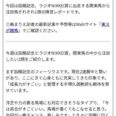
今回は函館記念、ラジオNIKKEI賞に出走する関東馬から
注目馬ぞれぞれ1頭の陣営レポートです。
三嶋まりえ記者の最新記事や予想等はWebサイト「
東ス
ポ競馬
」でご確認ください。
今週は函館記念とラジオNIKKEI賞。関東馬の中から注目
したい2頭をご紹介します。
まず函館記念のフィーリウスです。現在2連勝中と勢い
があり、ここにきて心身ともに充実してきた印象です。
「成長力がすごい」と管理する手塚久調教師も期待を寄
せています。
洋芝や力の要る馬場にも対応できそうなタイプで、「今
は具合がすごくいい。馬場が重くてもこなせると思う。
今回が一番チャンス。楽しみです」と久々に函館に行く