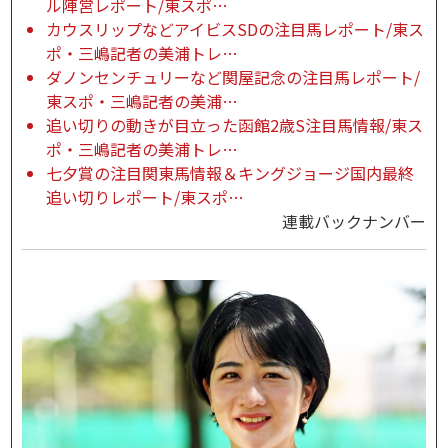
ル陣営レポート/東スポ…
カウスリップなどアイビスSDの注目馬レポート/東ス
ポ・三嶋記者の美浦トレ…
ダノンセンチュリーなど関屋記念の注目馬レポート/
東スポ・三嶋記者の美浦…
追い切りの動きが目立った函館2歳S注目馬情報/東ス
ポ・三嶋記者の美浦トレ…
七夕賞の注目関東馬情報＆キングジョージ国内最終
追い切りレポート/東スポ…
連載バックナンバー