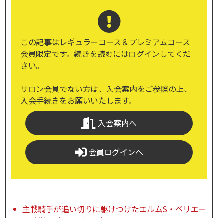
この記事はレギュラーコース＆プレミアムコース
会員限定です。続きを読むにはログインしてくだ
さい。
サロン会員でない方は、入会案内をご参照の上、
入会手続きをお願いいたします。
入会案内へ
会員ログインへ
主戦騎手が追い切りに駆けつけたエルムS・ペリエー