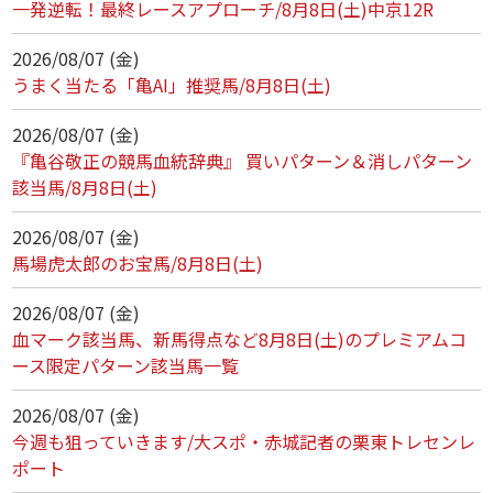
一発逆転！最終レースアプローチ/8月8日(土)中京12R
2026/08/07 (金)
うまく当たる「亀AI」推奨馬/8月8日(土)
2026/08/07 (金)
『亀谷敬正の競馬血統辞典』 買いパターン＆消しパターン
該当馬/8月8日(土)
2026/08/07 (金)
馬場虎太郎のお宝馬/8月8日(土)
2026/08/07 (金)
血マーク該当馬、新馬得点など8月8日(土)のプレミアムコ
ース限定パターン該当馬一覧
2026/08/07 (金)
今週も狙っていきます/大スポ・赤城記者の栗東トレセンレ
ポート