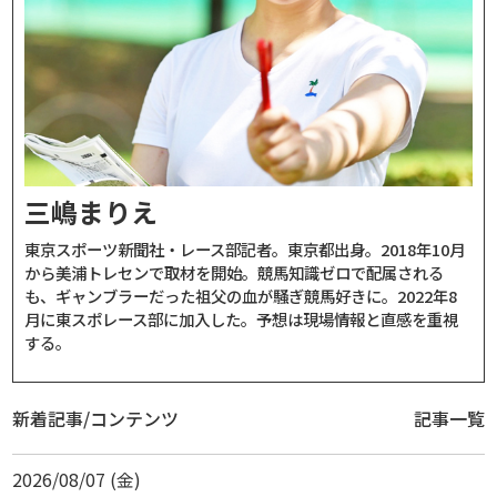
三嶋まりえ
東京スポーツ新聞社・レース部記者。東京都出身。2018年10月
から美浦トレセンで取材を開始。競馬知識ゼロで配属される
も、ギャンブラーだった祖父の血が騒ぎ競馬好きに。2022年8
月に東スポレース部に加入した。予想は現場情報と直感を重視
する。
新着記事/コンテンツ
記事一覧
2026/08/07 (金)