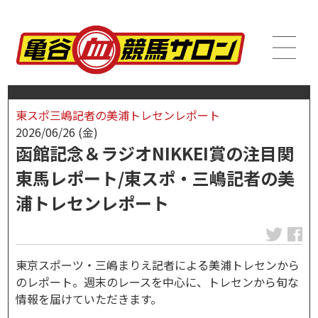
東スポ三嶋記者の美浦トレセンレポート
2026/06/26 (金)
函館記念＆ラジオNIKKEI賞の注目関
東馬レポート/東スポ・三嶋記者の美
浦トレセンレポート
東京スポーツ・三嶋まりえ記者による美浦トレセンから
のレポート。週末のレースを中心に、トレセンから旬な
情報を届けていただきます。