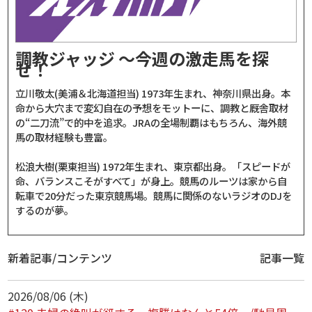
調教ジャッジ ～今週の激走馬を探
せ！
立川敬太(美浦＆北海道担当) 1973年生まれ、神奈川県出身。本
命から大穴まで変幻自在の予想をモットーに、調教と厩舎取材
の“二刀流”で的中を追求。JRAの全場制覇はもちろん、海外競
馬の取材経験も豊富。
松浪大樹(栗東担当) 1972年生まれ、東京都出身。「スピードが
命、バランスこそがすべて」が身上。競馬のルーツは家から自
転車で20分だった東京競馬場。競馬に関係のないラジオのDJを
するのが夢。
新着記事/コンテンツ
記事一覧
2026/08/06 (木)