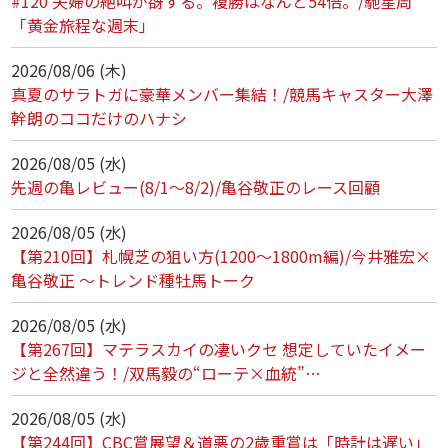
#120 夫婦の絶叫が谺する。複勝はなんと54倍。/馳星周
「黄金旅程な週末」
2026/08/06 (木)
真夏のサラトガに豪華メンバー集結！/競馬キャスター大澤
幹朗のココだけのハナシ
2026/08/05 (水)
先週の亀レビュー(8/1～8/2)/亀谷敬正のレース回顧
2026/08/05 (水)
【第210回】札幌芝の狙い方(1200～1800m編)/今井雅宏×
亀谷敬正 ～トレンド種牡馬トーク
2026/08/05 (水)
【第267回】マテラスカイの凄いクセ 想定していたイメー
ジと全然違う！/双馬毅の“ローテ×血統”…
2026/08/05 (水)
【第244回】CBC賞展望＆道悪の2歳重賞は「時計は遅い」