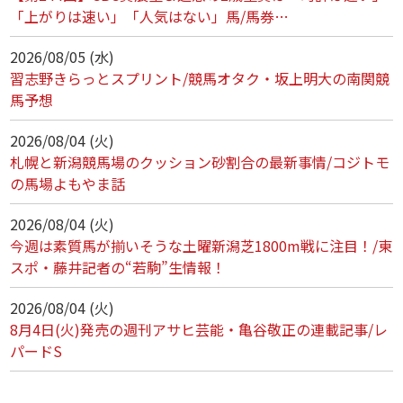
「上がりは速い」「人気はない」馬/馬券…
2026/08/05 (水)
習志野きらっとスプリント/競馬オタク・坂上明大の南関競
馬予想
2026/08/04 (火)
札幌と新潟競馬場のクッション砂割合の最新事情/コジトモ
の馬場よもやま話
2026/08/04 (火)
今週は素質馬が揃いそうな土曜新潟芝1800m戦に注目！/東
スポ・藤井記者の“若駒”生情報！
2026/08/04 (火)
8月4日(火)発売の週刊アサヒ芸能・亀谷敬正の連載記事/レ
パードS