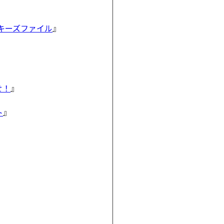
ッキーズファイル
』
せ！
』
ト
』