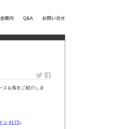
会案内
Q&A
お問い合せ
レース＆馬をご紹介しま
 #175
』