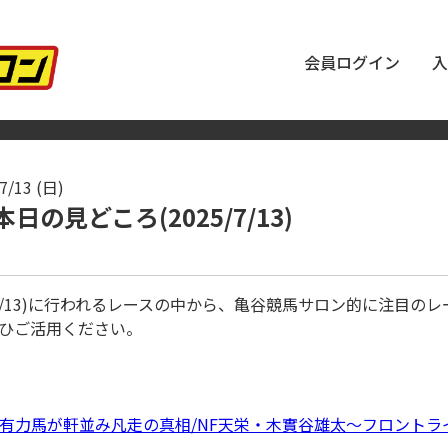
会員ログイン
入
7/13 (日)
の見どころ(2025/7/13)
7/13)に行われるレースの中から、亀谷競馬サロン的に注目の
ひご活用ください。
有力馬が軒並み凡走の真相/NF天栄・木實谷雄太～フロントライン