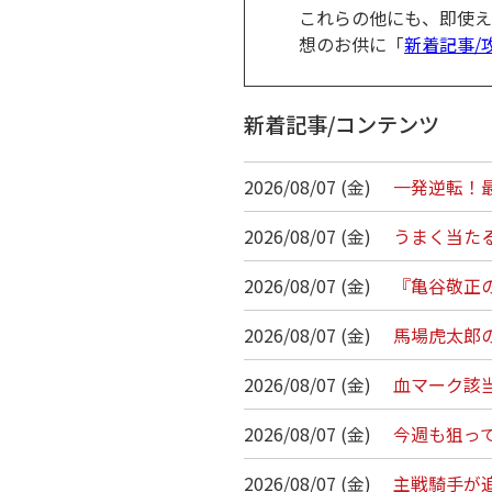
これらの他にも、即使え
想のお供に「
新着記事/
新着記事/コンテンツ
2026/08/07 (金)
一発逆転！最
2026/08/07 (金)
うまく当たる
2026/08/07 (金)
『亀谷敬正の
2026/08/07 (金)
馬場虎太郎の
2026/08/07 (金)
血マーク該
2026/08/07 (金)
今週も狙っ
2026/08/07 (金)
主戦騎手が