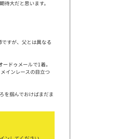
期待大だと思います。
師ですが、父とは異なる
オードゥメールで1着。
もメインレースの目立つ
ころを掴んでおけばまだま
インしてください。