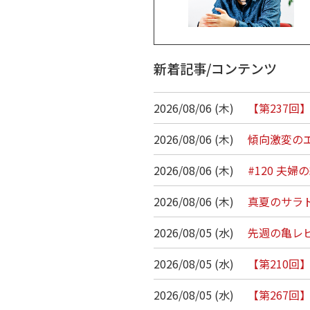
新着記事/コンテンツ
2026/08/06 (木)
【第237回
2026/08/06 (木)
傾向激変のエ
2026/08/06 (木)
#120 夫
2026/08/06 (木)
真夏のサラ
2026/08/05 (水)
先週の亀レビ
2026/08/05 (水)
【第210回
2026/08/05 (水)
【第267回