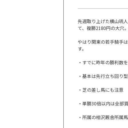
先週取り上げた横山琉人
て、複勝2180円の大穴
やはり関東の若手騎手は
す。
・すでに昨年の勝利数を
・基本は先行立ち回り型
・芝の差し馬にも注意
・単勝30倍以内は全部買
・所属の相沢厩舎所属馬