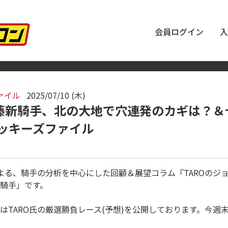
会員ログイン
入
ァイル
2025/07/10 (木)
斎藤新騎手、北の大地で穴連発のカギは？＆
ョッキーズファイル
による、騎手の分析を中心にした回顧＆展望コラム『TAROのジ
騎手」です。
はTARO氏の厳選勝負レース(予想)を公開しております。今週