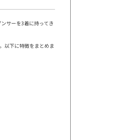
ダンサーを3着に持ってき
。以下に特徴をまとめま