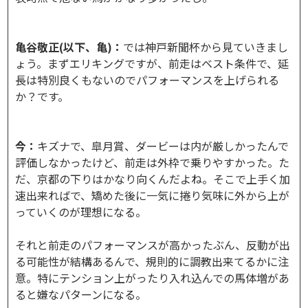
亀谷敬正(以下、亀)：
では神戸新聞杯から見ていきまし
ょう。まずエリキングですが、前走はベスト条件で、延
長は特別良くもないのでパフォーマンスを上げられる
か？です。
今：
キズナで、皐月賞、ダービーは内が厳しかったんで
評価しなかったけど、前走は外枠で乗りやすかった。た
だ、京都の下りはかなり向くんだよね。そこで上手く加
速出来ればで、矯めた後に一気に捲り気味に外から上が
っていくのが理想になる。
それと前走のパフォーマンスが高かったぶん、反動が出
る可能性が結構あるんで、規則的に調教出来てるかに注
意。特にテンション上がったり入れ込んでの馬体増があ
ると嫌なパターンになる。