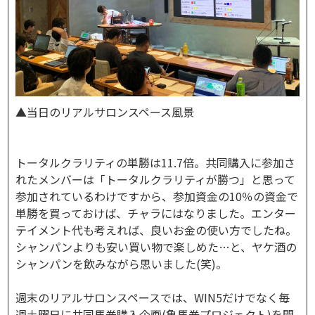
▲当日のリアルサロンスペース風景
トータルクラリティの単勝は11.7倍。共同購入に参加さ
れたメンバーは「トータルクラリティが勝つ」と思って
参加されているわけですから、参加資金の10％の資金で
単勝を買っておけば、チャラにはなりました。エンター
テイメント代も考えれば、良いお金の使い方でしたね。
シャンパンよりも安い買い物で楽しめた…と、ヤケ酒の
シャンパンを飲みながら思いました(笑)。
週末のリアルサロンスペースでは、WIN5だけでなく毎
週土曜日に共同馬券購入企画(亀馬券プロジェクト)を開