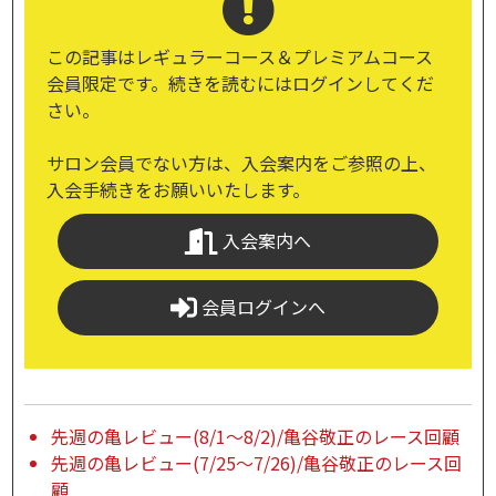
この記事はレギュラーコース＆プレミアムコース
会員限定です。続きを読むにはログインしてくだ
さい。
サロン会員でない方は、入会案内をご参照の上、
入会手続きをお願いいたします。
入会案内へ
会員ログインへ
先週の亀レビュー(8/1～8/2)/亀谷敬正のレース回顧
先週の亀レビュー(7/25～7/26)/亀谷敬正のレース回
顧