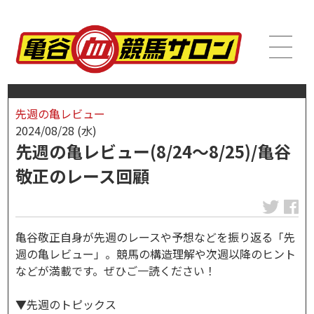
先週の亀レビュー
2024/08/28 (水)
先週の亀レビュー(8/24～8/25)/亀谷
敬正のレース回顧
亀谷敬正自身が先週のレースや予想などを振り返る「先
週の亀レビュー」。競馬の構造理解や次週以降のヒント
などが満載です。ぜひご一読ください！
▼先週のトピックス