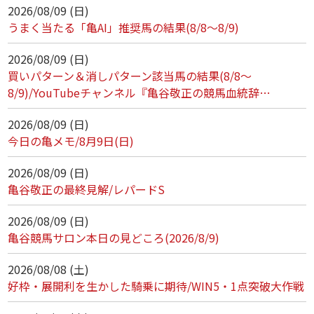
2026/08/09 (日)
うまく当たる「亀AI」推奨馬の結果(8/8～8/9)
2026/08/09 (日)
買いパターン＆消しパターン該当馬の結果(8/8～
8/9)/YouTubeチャンネル『亀谷敬正の競馬血統辞…
2026/08/09 (日)
今日の亀メモ/8月9日(日)
2026/08/09 (日)
亀谷敬正の最終見解/レパードS
2026/08/09 (日)
亀谷競馬サロン本日の見どころ(2026/8/9)
2026/08/08 (土)
好枠・展開利を生かした騎乗に期待/WIN5・1点突破大作戦