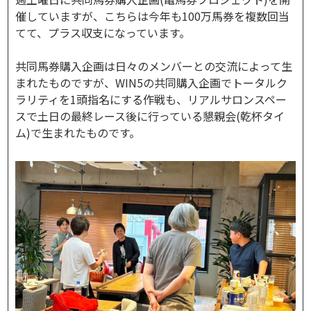
催していますが、こちらは今年も100万馬券を複数回当
てて、プラス収支になっています。
共同馬券購入企画は日々のメンバーとの交流によって生
まれたものですが、WIN5の共同購入企画でトータルク
ラリティを1頭指名にする作戦も、リアルサロンスペー
スで土日の最終レース後に行っている懇親会(乾杯タイ
ム)で生まれたものです。