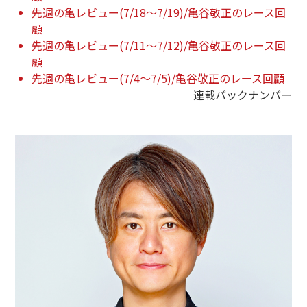
先週の亀レビュー(7/18～7/19)/亀谷敬正のレース回
顧
先週の亀レビュー(7/11～7/12)/亀谷敬正のレース回
顧
先週の亀レビュー(7/4～7/5)/亀谷敬正のレース回顧
連載バックナンバー