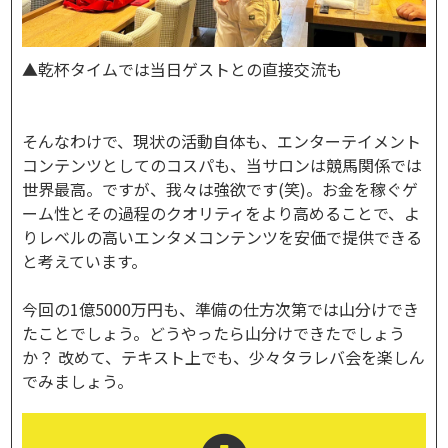
▲乾杯タイムでは当日ゲストとの直接交流も
そんなわけで、現状の活動自体も、エンターテイメント
コンテンツとしてのコスパも、当サロンは競馬関係では
世界最高。ですが、我々は強欲です(笑)。お金を稼ぐゲ
ーム性とその過程のクオリティをより高めることで、よ
りレベルの高いエンタメコンテンツを安価で提供できる
と考えています。
今回の1億5000万円も、準備の仕方次第では山分けでき
たことでしょう。どうやったら山分けできたでしょう
か？ 改めて、テキスト上でも、少々タラレバ会を楽しん
でみましょう。