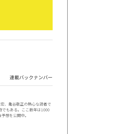
連載バックナンバー
雅宏、亀谷敬正の熱心な読者で
でもある。ここ数年は1000
負予想を公開中。