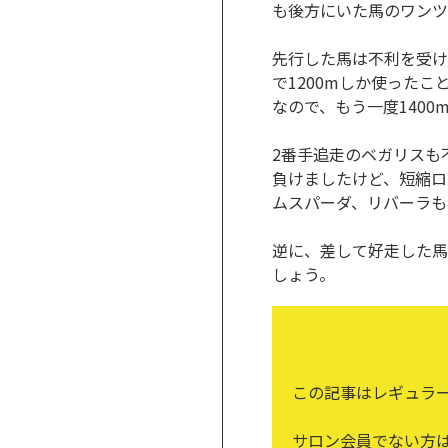
も後方にいた馬のワンツ
先行した馬は不利を受け
で1200mしか使った
なので、もう一度140
2番手追走のベガリスも
負けましたけど、短縮ロ
ムスパーダ、リバーラも
逆に、差して好走した馬
しょう。
この記事はレギュラ
サロン会員でない方