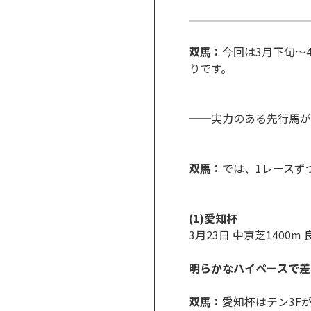
双馬：
今回は3月下旬～
りです。
──実力のある先行馬が
双馬：
では、1レースず
(1)愛知杯
3月23日 中京芝1400m 
明らかなハイペースで差
双馬：
愛知杯はテン3F