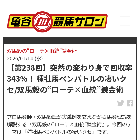
双馬毅の“ローテ×血統”錬金術
2026/01/14 (水)
【第238回】突然の変わり身で回収率
343%！ 種牡馬ベンバトルの凄いク
セ/双馬毅の“ローテ×血統”錬金術
プロ馬券師・双馬毅氏が実践例を交えながら馬券理論を
解説する『双馬毅の“ローテ×血統”錬金術』。今回のテ
ーマは「種牡馬ベンバトルの凄いクセ」です。