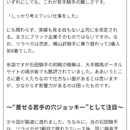
いずれにしても、これが若手騎手の難しさです。
「しっかり考えていい仕事をした」
にも関わらず、実績も見る目もない上司に全否定され
る。まさにブラック企業そのものではないですか。な
お、リラベガは次走、横山武騎手に乗り替わって2番人
気8着でした。
余談ですが石田騎手の初戦の騎乗は、大手競馬ポータル
サイトの掲示板でも酷評されていました。ああいうとこ
ろに書く人たちなので仕方ない面があるとは思います
が、少なからず影響力があるのは困ったものです。
～“差せる若手の穴ジョッキー”として注目～
少々話が脇道に逸れました。ちなみに、当の石田騎手
は、リラベガが2戦目で敗れた2レース後、同じ福島芝