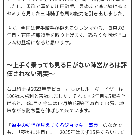
したし、馬群で溜めた川田騎手、最後まで追い続けるス
タミナを見せた三浦騎手も馬の能力を引き出しました。
さて、今回は若手騎手が抱えるジレンマから、関東の3
年目・石田拓郎騎手を取り上げます。恐らく今回が当コ
ラム初登場になると思います。
～上手く乗っても見る目がない陣営からは評
価されない現実～
石田騎手は2023年デビュー。しかしルーキーイヤーは
106戦未勝利と苦戦しました。それでも2年目に7勝を挙
げると、3年目の今年は12月第1週終了時点で13勝。地
味ながら勝ち星を伸ばして来ています。
『
道中の動きが見えてくるジョッキー事典
』のなかで
も、「密かに注目」、「2025年はまず15勝くらいして