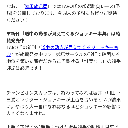
なお、『
競馬放送局
』ではTARO氏の厳選勝負レース(予
想)を公開しております。今週末の予想にもぜひご期待
ください！
▼新刊『道中の動きが見えてくるジョッキー事典』は絶
賛発売中！
TARO氏の新刊『
道中の動きが見えてくるジョッキー事
典
』が絶賛発売中です。競馬サークルの“外”で確固たる
地位を築いた著者だからこそ書ける「忖度なし」の騎手
評論は必読です！
チャンピオンズカップは、終わってみれば坂井→川田→
三浦というダートジョッキーが上位を占めるという結果
に。やはり大一番になればなるほどジョッキーの影響は
大きくなりますね。
上手く下げて外3番手につけた坂井騎手の判断も見事で