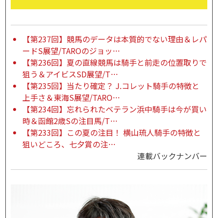
【第237回】競馬のデータは本質的でない理由＆レパ
ードS展望/TAROのジョッ…
【第236回】夏の直線競馬は騎手と前走の位置取りで
狙う＆アイビスSD展望/T…
【第235回】当たり確定？ J.コレット騎手の特徴と
上手さ＆東海S展望/TARO…
【第234回】忘れられたベテラン浜中騎手は今が買い
時＆函館2歳Sの注目馬/T…
【第233回】この夏の注目！ 横山琉人騎手の特徴と
狙いどころ、七夕賞の注…
連載バックナンバー