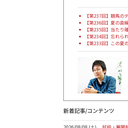
【第237回】競馬の
【第236回】夏の直
【第235回】当たり確
【第234回】忘れら
【第233回】この夏
新着記事/コンテンツ
2026/08/08 (土)
好枠・展開利