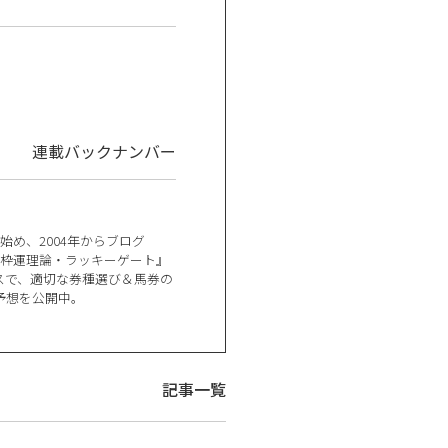
連載バックナンバー
め、2004年からブログ
『枠運理論・ラッキーゲート』
スで、適切な券種選び＆馬券の
予想を公開中。
記事一覧