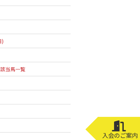
)
ン該当馬一覧
入会のご案内