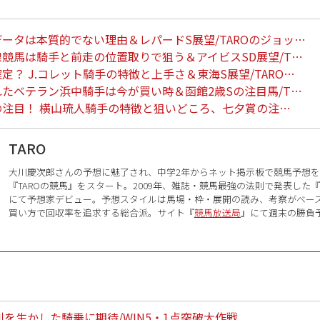
データは本質的でない理由＆レパードS展望/TAROのジョッ…
線競馬は騎手と前走の位置取りで狙う＆アイビスSD展望/T…
定？ J.コレット騎手の特徴と上手さ＆東海S展望/TARO…
れたベテラン浜中騎手は今が買い時＆函館2歳Sの注目馬/T…
の注目！ 横山琉人騎手の特徴と狙いどころ、七夕賞の注…
TARO
大川慶次郎さんの予想に魅了され、中学2年からネット掲示板で競馬予想を始
『TAROの競馬』をスタート。2009年、雑誌・競馬最強の法則で発表した
にて予想家デビュー。予想スタイルは馬場・枠・展開の読み、考察がベー
買い方で回収率を追求する総合派。サイト『
競馬放送局
』にて週末の勝負
を生かした騎乗に期待/WIN5・1点突破大作戦