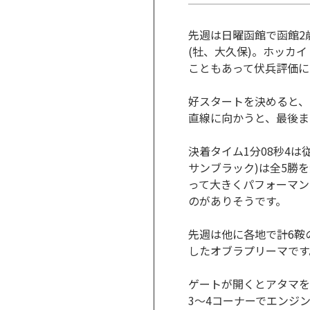
先週は日曜函館で函館2歳
(牡、大久保)。ホッカ
こともあって伏兵評価に
好スタートを決めると、
直線に向かうと、最後ま
決着タイム1分08秒4
サンブラック)は全5勝
って大きくパフォーマン
のがありそうです。
先週は他に各地で計6鞍
したオブラプリーマです
ゲートが開くとアタマを
3～4コーナーでエンジ