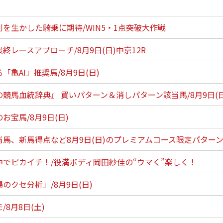
を生かした騎乗に期待/WIN5・1点突破大作戦
終レースアプローチ/8月9日(日)中京12R
「亀AI」推奨馬/8月9日(日)
競馬血統辞典』 買いパターン＆消しパターン該当馬/8月9日(日
お宝馬/8月9日(日)
当馬、新馬得点など8月9日(日)のプレミアムコース限定パター
中でピカイチ！/役満ボディ岡田紗佳の“ウマく”楽しく！
のクセ分析」/8月9日(日)
8月8日(土)