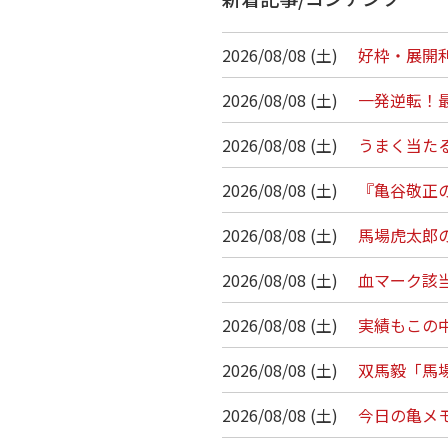
2026/08/08 (土)
好枠・展開利
2026/08/08 (土)
一発逆転！最
2026/08/08 (土)
うまく当たる
2026/08/08 (土)
『亀谷敬正の
2026/08/08 (土)
馬場虎太郎の
2026/08/08 (土)
血マーク該
2026/08/08 (土)
実績もこの
2026/08/08 (土)
双馬毅「馬場
2026/08/08 (土)
今日の亀メモ/