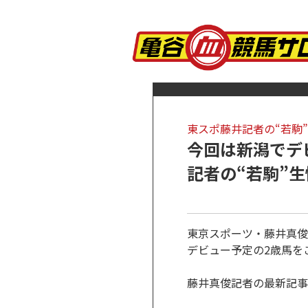
東スポ藤井記者の“若駒
今回は新潟でデ
記者の“若駒”
東京スポーツ・藤井真俊
デビュー予定の2歳馬を
藤井真俊記者の最新記事