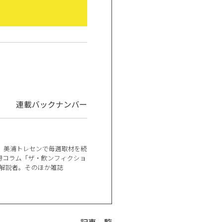
連載バックナンバー
身。美浦トレセンで毎週取材を続
想コラム「ザ・飲ンフィクショ
」解説者。そのほか雑誌