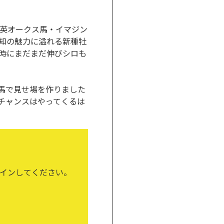
英オークス馬・イマジン
知の魅力に溢れる新種牡
時にまだまだ伸びシロも
馬で見せ場を作りました
チャンスはやってくるは
インしてください。