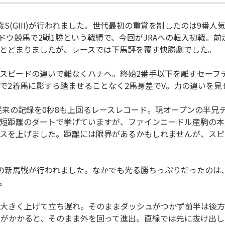
S(GIII)が行われました。世代最初の重賞を制したのは9番人
イドウ競馬で2戦1勝という戦績で、今回がJRAへの転入初戦。
とどまりましたが、レースでは下馬評を覆す快勝劇でした。
スピードの違いで難なくハナへ。終始2番手以下を離すセーフ
で2着馬に影すら踏ませることなく2馬身差でV。力の違いを見
は従来の記録を0秒8も上回るレースレコード。現オープンの半兄
を短距離のダートで挙げていますが、ファインニードル産駒の
スを上げました。距離には限界があるかもしれませんが、スピ
の新馬戦が行われました。なかでも光る勝ちっぷりだったのは、
。
大きく上げて立ち遅れ。そのままダッシュがつかず前半は後方
ンがかかると、そのまま外を回って進出。直線では先に抜け出し