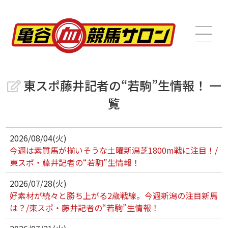
東スポ藤井記者の“若駒”生情報！ 一
覧
2026/08/04(火)
今週は素質馬が揃いそうな土曜新潟芝1800m戦に注目！/
東スポ・藤井記者の“若駒”生情報！
2026/07/28(火)
好素材が続々と勝ち上がる2歳戦線。今週新潟の注目新馬
は？/東スポ・藤井記者の“若駒”生情報！