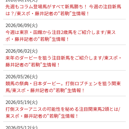
先週もコラム登場馬がすべて新馬勝ち！ 今週の注目新馬
は？/東スポ・藤井記者の“若駒”生情報！
2026/06/09(火)
今週は東京・函館から注目2歳馬をご紹介します/東ス
ポ・藤井記者の“若駒”生情報！
2026/06/02(火)
来年のダービーを狙う注目新馬をご紹介します/東スポ・
藤井記者の“若駒”生情報！
2026/05/26(火)
競馬の祭典・日本ダービー。打倒ロブチェンを狙う関東
馬/東スポ・藤井記者の“若駒”生情報！
2026/05/19(火)
打倒スターアニスの可能性を秘める注目関東馬2頭とは/
東スポ・藤井記者の“若駒”生情報！
2026/05/12(火)