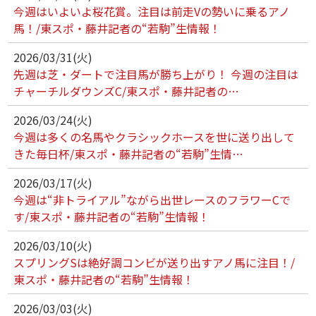
今週はいよいよ桜花賞。注目は前走Vの勢いに乗るアノ
馬！/東スポ・藤井記者の“若駒”生情報！
2026/03/31(火)
先週は芝・ダートで注目馬が勝ち上がり！ 今週の注目は
チャーチルダウンズC/東スポ・藤井記者の…
2026/03/24(火)
今週は多くの名馬やクラシックホースを世に送り出して
きた毎日杯/東スポ・藤井記者の“若駒”生情…
2026/03/17(火)
今週は“非トライアル”ながら出世レースのフラワーCで
す/東スポ・藤井記者の“若駒”生情報！
2026/03/10(火)
スプリングSは絶好調コンビが送り出すアノ馬に注目！/
東スポ・藤井記者の“若駒”生情報！
2026/03/03(火)