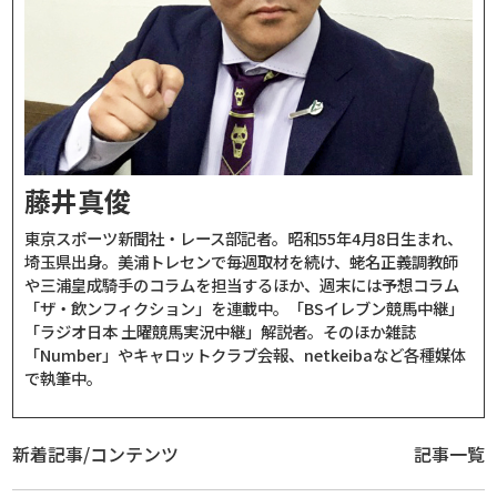
藤井真俊
東京スポーツ新聞社・レース部記者。昭和55年4月8日生まれ、
埼玉県出身。美浦トレセンで毎週取材を続け、蛯名正義調教師
や三浦皇成騎手のコラムを担当するほか、週末には予想コラム
「ザ・飲ンフィクション」を連載中。「BSイレブン競馬中継」
「ラジオ日本 土曜競馬実況中継」解説者。そのほか雑誌
「Number」やキャロットクラブ会報、netkeibaなど各種媒体
で執筆中。
新着記事/コンテンツ
記事一覧