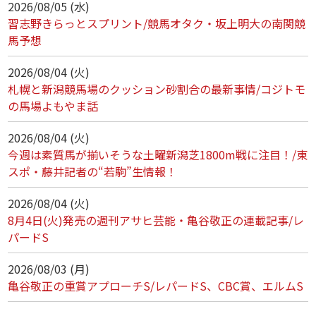
2026/08/05 (水)
習志野きらっとスプリント/競馬オタク・坂上明大の南関競
馬予想
2026/08/04 (火)
札幌と新潟競馬場のクッション砂割合の最新事情/コジトモ
の馬場よもやま話
2026/08/04 (火)
今週は素質馬が揃いそうな土曜新潟芝1800m戦に注目！/東
スポ・藤井記者の“若駒”生情報！
2026/08/04 (火)
8月4日(火)発売の週刊アサヒ芸能・亀谷敬正の連載記事/レ
パードS
2026/08/03 (月)
亀谷敬正の重賞アプローチS/レパードS、CBC賞、エルムS