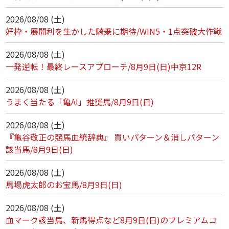
2026/08/08 (土)
好枠・展開利を生かした騎乗に期待/WIN5・1点突破大作戦
2026/08/08 (土)
一発逆転！最終レースアプローチ/8月9日(日)中京12R
2026/08/08 (土)
うまく当たる「亀AI」推奨馬/8月9日(日)
2026/08/08 (土)
『亀谷敬正の競馬血統辞典』 買いパターン＆消しパターン
該当馬/8月9日(日)
2026/08/08 (土)
馬場虎太郎のお宝馬/8月9日(日)
2026/08/08 (土)
血マーク該当馬、新馬得点など8月9日(日)のプレミアムコ