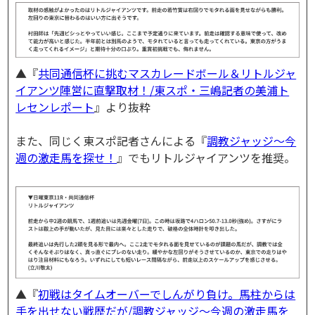
▲『
共同通信杯に挑むマスカレードボール＆リトルジャ
イアンツ陣営に直撃取材！/東スポ・三嶋記者の美浦ト
レセンレポート
』より抜粋
また、同じく東スポ記者さんによる『
調教ジャッジ～今
週の激走馬を探せ！
』でもリトルジャイアンツを推奨。
▲『
初戦はタイムオーバーでしんがり負け。馬柱からは
手を出せない戦歴だが/調教ジャッジ～今週の激走馬を