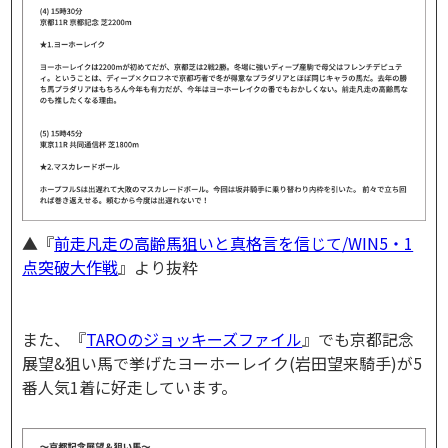
▲『
前走凡走の高齢馬狙いと真格言を信じて/WIN5・1
点突破大作戦
』より抜粋
また、『
TAROのジョッキーズファイル
』でも京都記念
展望&狙い馬で挙げたヨーホーレイク(岩田望来騎手)が5
番人気1着に好走しています。