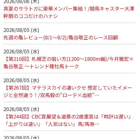
2026/08/06 (木)
真夏のサラトガに豪華メンバー集結！/競馬キャスター大澤
幹朗のココだけのハナシ
2026/08/05 (水)
先週の亀レビュー(8/1～8/2)/亀谷敬正のレース回顧
2026/08/05 (水)
【第210回】札幌芝の狙い方(1200～1800m編)/今井雅宏×
亀谷敬正 ～トレンド種牡馬トーク
2026/08/05 (水)
【第267回】マテラスカイの凄いクセ 想定していたイメー
ジと全然違う！/双馬毅の“ローテ×血統”…
2026/08/05 (水)
【第244回】CBC賞展望＆道悪の2歳重賞は「時計は遅い」
「上がりは速い」「人気はない」馬/馬券…
2026/08/05 (水)