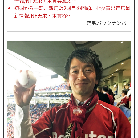
情報/NF天栄・木實谷雄太…
初週から一転、新馬戦2週目の回顧、七夕賞出走馬最
新情報/NF天栄・木實谷…
連載バックナンバー