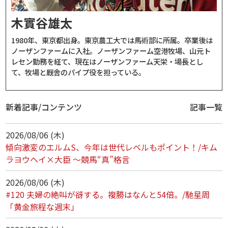
木實谷雄太
1980年、東京都出身。東京農工大では馬術部に所属。卒業後は
ノーザンファームに入社。ノーザンファーム空港牧場、山元ト
レセン勤務を経て、現在はノーザンファーム天栄・場長とし
て、牧場と厩舎のパイプ役を担っている。
新着記事/コンテンツ
記事一覧
2026/08/06 (木)
傾向激変のエルムS、今年は世代レベルもポイント！/キム
ラヨウヘイ×大臣 ～競馬“真”格言
2026/08/06 (木)
#120 夫婦の絶叫が谺する。複勝はなんと54倍。/馳星周
「黄金旅程な週末」