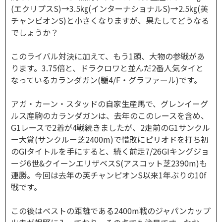
(エクリプスS)→3.5㎏(インターナショナルS)→2.5㎏(英
チャンピオンS)と小さくなりますが、果たしてどうなる
でしょうか？
このライバル対決に加えて、もう1頭、大物の参戦があ
ります。3.75倍と、ドラクロワと並んだ2番人気タイと
なっているカランダガン(騙4/F・グラファール)です。
アガ・カーン・スタッドの自家生産馬で、グレンイーグ
ルス産駒のカランダガンは、去年のこのレースを含め、
G1レースで2着が4戦続きましたが、2走前のG1サンクル
ー大賞(サンクルー芝2400m)で惜敗にピリオドを打ち初
のGIタイトルを手にすると、続く前走7/26GIキングジョ
ージ6世&クイーンエリザベスS(アスコット芝2390m)も
連勝。今回は去年の英チャンピオンS以来1年ぶりの10f
戦です。
この後はベストの距離である2400m戦のジャパンカップ