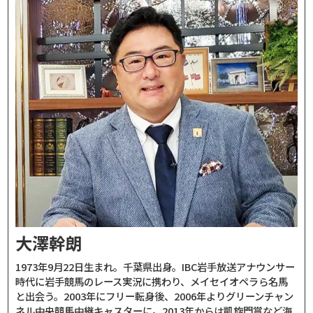
大澤幹朗
1973年9月22日生まれ。千葉県出身。IBC岩手放送アナウンサー
時代に岩手競馬のレース実況に携わり、メイセイオペラら名馬
と出会う。2003年にフリー転身後、2006年よりグリーンチャン
ネル中央競馬中継キャスターに。2013年からは凱旋門賞など海