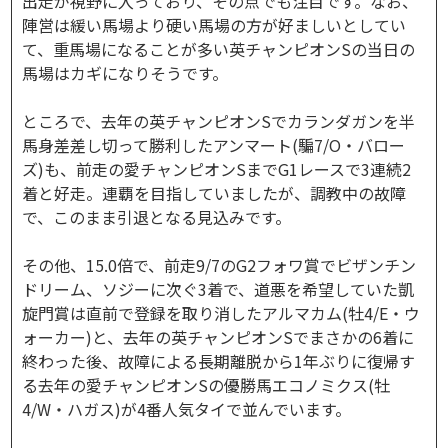
出走が視野に入っており、その点でも注目です。なお、
陣営は緩い馬場より硬い馬場の方が好ましいとしてい
て、重馬場になることが多い英チャンピオンSの当日の
馬場はカギになりそうです。
ところで、去年の英チャンピオンSでカランダガンを半
馬身差差し切って勝利したアンマート(騙7/O・バロー
ズ)も、前走の愛チャンピオンSまでG1レースで3連続2
着と好走。連覇を目指していましたが、調教中の故障
で、このまま引退となる見込みです。
その他、15.0倍で、前走9/7のG2フォワ賞でビザンチン
ドリーム、ソジーに次ぐ3着で、道悪を希望していた凱
旋門賞は直前で登録を取り消したアルマカム(牡4/E・ウ
ォーカー)と、去年の英チャンピオンSでまさかの6着に
終わった後、故障による長期離脱から1年ぶりに復帰す
る去年の愛チャンピオンSの優勝馬エコノミクス(牡
4/W・ハガス)が4番人気タイで並んでいます。