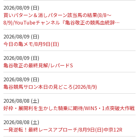
2026/08/09 (日)
買いパターン＆消しパターン該当馬の結果(8/8～
8/9)/YouTubeチャンネル『亀谷敬正の競馬血統辞…
2026/08/09 (日)
今日の亀メモ/8月9日(日)
2026/08/09 (日)
亀谷敬正の最終見解/レパードS
2026/08/09 (日)
亀谷競馬サロン本日の見どころ(2026/8/9)
2026/08/08 (土)
好枠・展開利を生かした騎乗に期待/WIN5・1点突破大作戦
2026/08/08 (土)
一発逆転！最終レースアプローチ/8月9日(日)中京12R