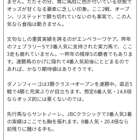
ません。ただその分、常に馬柱に色が付いている状態で
オッズが甘くなる要素に乏しい印象。ここ2戦、オープ
ン、リステッドで勝ち切れていないのも事実で、この人
気なら食指は動きません。
文句なしの重賞実績を誇るのがエンペラーワケア。昨年
のフェブラリーSで3番人気に支持された実力馬で、ここ
3走も崩れていません。一昨年の根岸Sの覇者でもありま
す。連勝馬のかげに隠れて4番人気前後にとどまるので
あれば、かなり期待値はありそうです。
ダノンフィーゴは3勝クラス→オープンを連勝中。直近5
戦で4勝と充実ぶりが目立ちます。想定6番人気・14.6倍
ならオッズ的には悪くないのでは。
先行馬ならサントノーレ。JBCクラシックで3番人気3着
の実績はここでも胸を張れます。8番人気・20.4倍なら
前残りに賭ける手も。