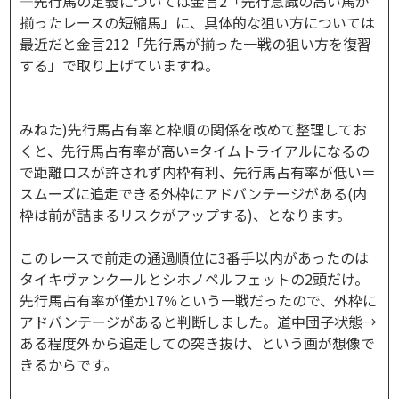
―先行馬の定義については金言2「先行意識の高い馬が
揃ったレースの短縮馬」に、具体的な狙い方については
最近だと金言212「先行馬が揃った一戦の狙い方を復習
する」で取り上げていますね。
みねた)先行馬占有率と枠順の関係を改めて整理してお
くと、先行馬占有率が高い=タイムトライアルになるの
で距離ロスが許されず内枠有利、先行馬占有率が低い＝
スムーズに追走できる外枠にアドバンテージがある(内
枠は前が詰まるリスクがアップする)、となります。
このレースで前走の通過順位に3番手以内があったのは
タイキヴァンクールとシホノペルフェットの2頭だけ。
先行馬占有率が僅か17％という一戦だったので、外枠に
アドバンテージがあると判断しました。道中団子状態→
ある程度外から追走しての突き抜け、という画が想像で
きるからです。