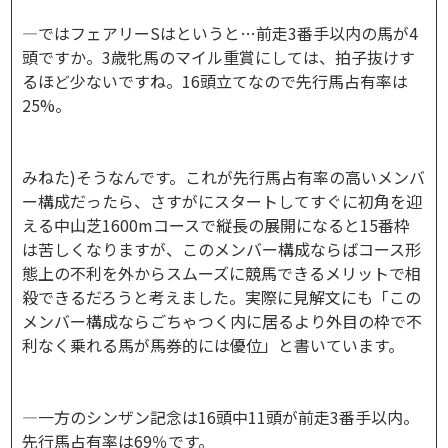
―ではフェアリーSはというと…前走3番手以内の馬が4
頭ですか。3歳牝馬のマイル重賞にしては、拍子抜けす
るほど少ないですね。16頭立てなので先行馬占有率は
25%。
みねた)そうなんです。これが先行馬占有率の高いメンバ
ー構成だったら、さすがにスタートしてすぐに初角を迎
える中山芝1600mコースで縦長の展開になると15番枠
は苦しくなりますが、このメンバー構成ならばコース形
態上の不利を外からスムーズに競馬できるメリットで相
殺できるだろうと考えました。実際に見解文にも「この
メンバー構成ならごちゃつく内に居るより外目の枠で不
利なく乗れる馬が馬券的には優位」と書いています。
―一方のシンザン記念は16頭中11頭が前走3番手以内。
先行馬占有率は69％です。