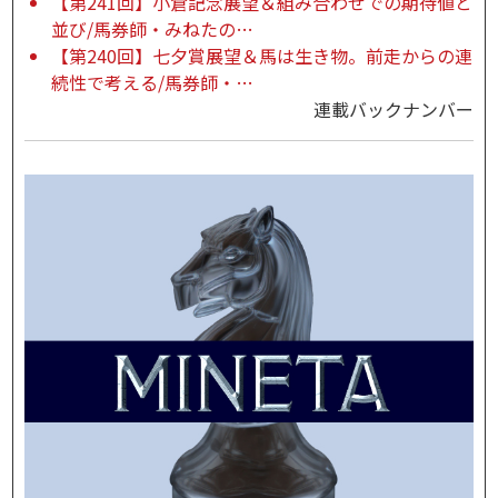
【第241回】小倉記念展望＆組み合わせでの期待値と
並び/馬券師・みねたの…
【第240回】七夕賞展望＆馬は生き物。前走からの連
続性で考える/馬券師・…
連載バックナンバー