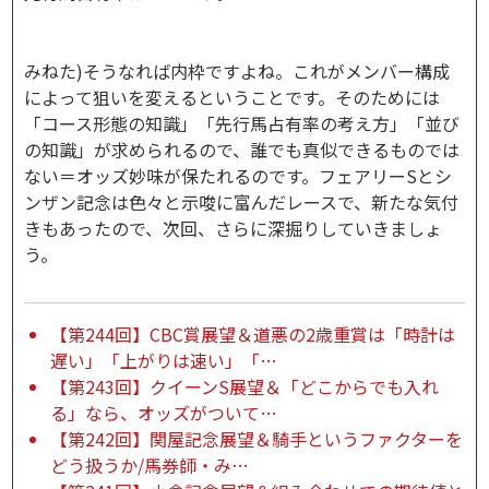
みねた)そうなれば内枠ですよね。これがメンバー構成
によって狙いを変えるということです。そのためには
「コース形態の知識」「先行馬占有率の考え方」「並び
の知識」が求められるので、誰でも真似できるものでは
ない＝オッズ妙味が保たれるのです。フェアリーSとシ
ンザン記念は色々と示唆に富んだレースで、新たな気付
きもあったので、次回、さらに深掘りしていきましょ
う。
【第244回】CBC賞展望＆道悪の2歳重賞は「時計は
遅い」「上がりは速い」「…
【第243回】クイーンS展望＆「どこからでも入れ
る」なら、オッズがついて…
【第242回】関屋記念展望＆騎手というファクターを
どう扱うか/馬券師・み…