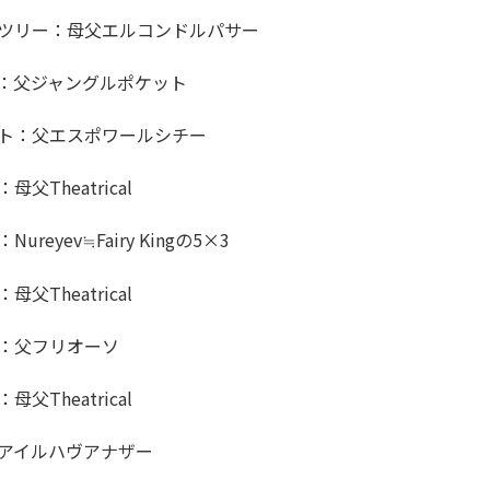
カイツリー：母父エルコンドルパサー
ス：父ジャングルポケット
イト：父エスポワールシチー
父Theatrical
reyev≒Fairy Kingの5×3
父Theatrical
ソ：父フリオーソ
父Theatrical
父アイルハヴアナザー