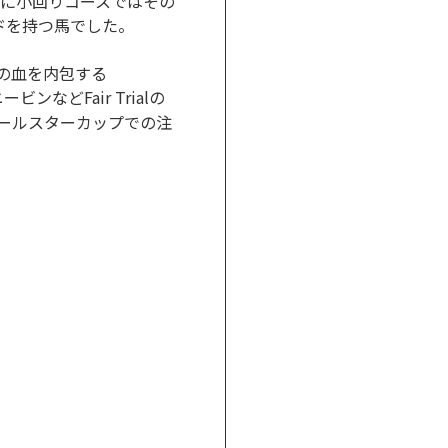
。特に小回りコースではその
ードを持つ馬でした。
alの血を内包する
ビンなどFair Trialの
知オールスターカップでの注