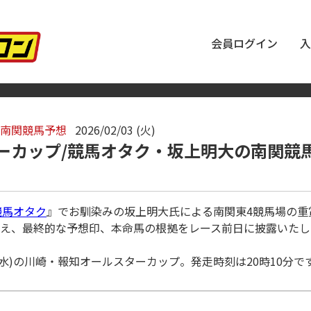
会員ログイン
入
南関競馬予想
2026/02/03 (火)
ーカップ/競馬オタク・坂上明大の南関競
競馬オタク
』でお馴染みの坂上明大氏による南関東4競馬場の重
え、最終的な予想印、本命馬の根拠をレース前日に披露いたし
(水)の川崎・報知オールスターカップ。発走時刻は20時10分で