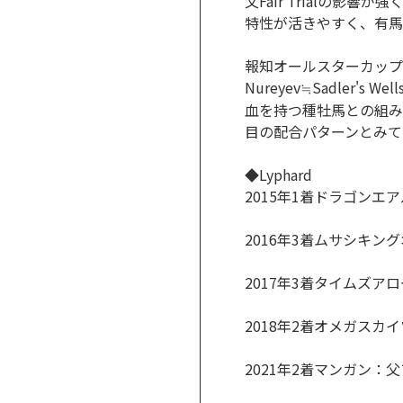
父Fair Trialの
特性が活きやすく、有馬記
報知オールスターカップでも
Nureyev≒Sadler'
血を持つ種牡馬との組み合わ
目の配合パターンとみて
◆Lyphard
2015年1着ドラゴンエ
2016年3着ムサシキン
2017年3着タイムズア
2018年2着オメガスカイ
2021年2着マンガン：