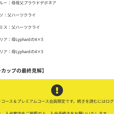
トゥルー：母母父プラウドデボネア
ッソ：父ハーツクライ
ラミス：父ハーツクライ
ア：母Lyphardの4×5
ア：母Lyphardの4×5
ーカップの最終見解】
ーコース＆プレミアムコース会員限定です。続きを読むにはログ
は、入会案内をご参照の上、入会手続きをお願いいたします。