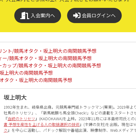
入会案内へ
会員ログインへ
リント/競馬オタク・坂上明大の南関競馬予想
ィー/競馬オタク・坂上明大の南関競馬予想
ーカップ/競馬オタク・坂上明大の南関競馬予想
・坂上明大の南関競馬予想
馬オタク・坂上明大の南関競馬予想
坂上明大
1992年生まれ、岐阜県出身。元競馬専門紙トラックマン(栗東)。2019年
牡馬のトリセツ」、「新馬戦勝ち馬全頭Check!」などの連載をスタート
『
血統のトリセツ
』(KADOKAWA)を上梓。2023年11月には本島修司氏と
書 予想生産性を上げる人の取捨選択の技術
』(主婦の友社)を出版。現在はYo
ク
』を中心に活動し、パドック解説や番組出演、映像制作、Webメディア