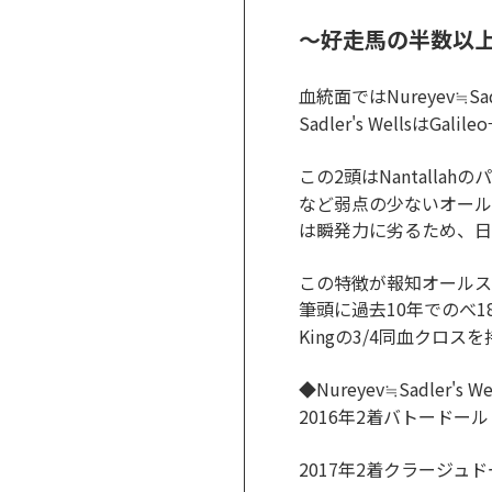
～好走馬の半数以上がNu
血統面ではNureyev≒Sa
Sadler's Wells
この2頭はNantallahの
など弱点の少ないオールラウ
は瞬発力に劣るため、日
この特徴が報知オールス
筆頭に過去10年でのべ18
Kingの3/4同血クロ
◆Nureyev≒Sadler's We
2016年2着バトードール：
2017年2着クラージュ