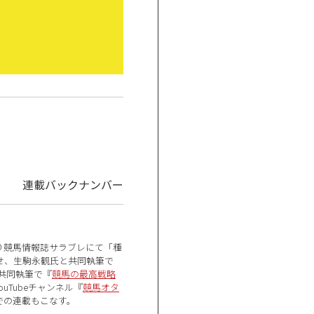
連載バックナンバー
より競馬情報誌サラブレにて「種
させ、生駒永観氏と共同執筆で
の共同執筆で『
競馬の最高戦略
uTubeチャンネル『
競馬オタ
での連載もこなす。