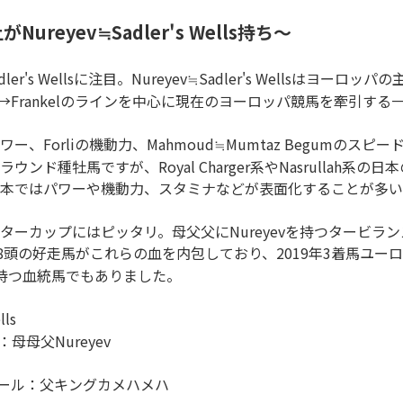
reyev≒Sadler's Wells持ち～
dler's Wellsに注目。Nureyev≒Sadler's Wellsはヨー
はGalileo→Frankelのラインを中心に現在のヨーロッパ競馬を牽引
パワー、Forliの機動力、Mahmoud≒Mumtaz Begumのスピー
ンド種牡馬ですが、Royal Charger系やNasrullah系
本ではパワーや機動力、スタミナなどが表面化することが多い
ターカップにはピッタリ。母父父にNureyevを持つタービラ
頭の好走馬がこれらの血を内包しており、2019年3着馬ユーロビート
スを持つ血統馬でもありました。
lls
母母父Nureyev
ドール：父キングカメハメハ