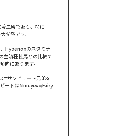
ロッパの主流血統であり、特に
する一大父系です。
ド、Hyperionのスタミナ
の日本の主流種牡馬との比較で
傾向にあります。
ンス=サンビュート兄弟を
はNureyev≒Fairy