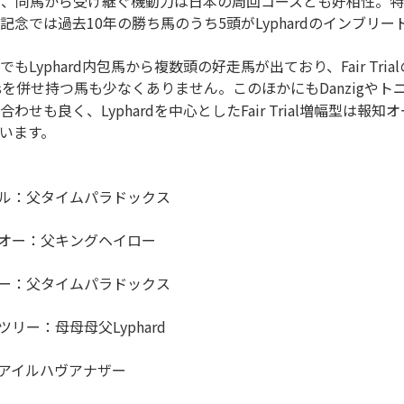
影響が強く、同馬から受け継ぐ機動力は日本の周回コースとも好相性
念では過去10年の勝ち馬のうち5頭がLyphardのインブリ
Lyphard内包馬から複数頭の好走馬が出ており、Fair Tri
s Wellsを併せ持つ馬も少なくありません。このほかにもDanzigやトニー
せも良く、Lyphardを中心としたFair Trial増幅型は報
います。
アル：父タイムパラドックス
グオー：父キングヘイロー
ロー：父タイムパラドックス
ツリー：母母母父Lyphard
父アイルハヴアナザー