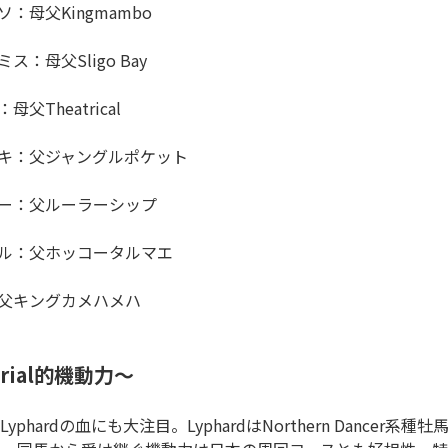
ソ：母父Kingmambo
ス：母父Sligo Bay
父Theatrical
オキ：父ジャングルポケット
リー：父ルーラーシップ
ール：父ホッコータルマエ
：父キングカメハメハ
 Trial的機動力～
hardの血にも大注目。LyphardはNorthern Dancer系