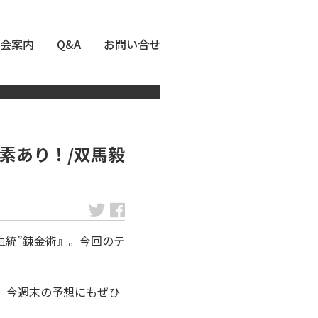
会案内
Q&A
お問い合せ
素あり！/双馬毅
血統”錬金術』。今回のテ
。今週末の予想にもぜひ