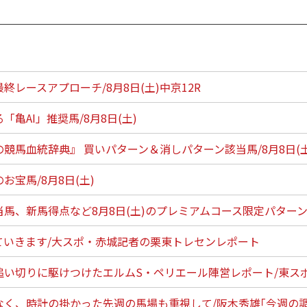
終レースアプローチ/8月8日(土)中京12R
「亀AI」推奨馬/8月8日(土)
競馬血統辞典』 買いパターン＆消しパターン該当馬/8月8日(土
お宝馬/8月8日(土)
当馬、新馬得点など8月8日(土)のプレミアムコース限定パター
ていきます/大スポ・赤城記者の栗東トレセンレポート
追い切りに駆けつけたエルムS・ペリエール陣営レポート/東ス
なく、時計の掛かった先週の馬場も重視して/阪木秀雄｢今週の調