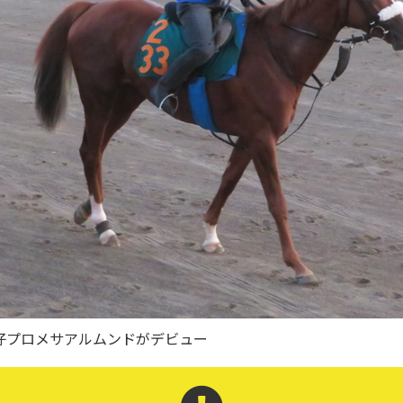
仔プロメサアルムンドがデビュー