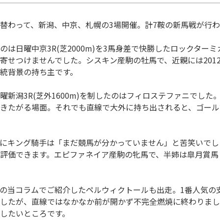
替わって、新潟、中京、札幌の3場開催。計7鞍の新馬戦が行
のは日曜中京3R(芝2000m)を3馬身差で快勝したロックター
寄せつけませんでした。シスキン産駒の牡馬で、近親には201
統背景の持ち主です。
曜新潟3R(芝外1600m)を制したのはフィロステファニでした
きたがる場面。それでも直線で大外に持ち出されると、ゴール
にキング騎手は「まだ競馬が分かっていません」と苦笑いでし
評価できます。エピファネイア産駒の牝馬で、半姉は皐月賞馬
の当コラムでご紹介したペルウィクトールも出走。1番人気の
したが、直線ではなかなか前が開かず不完全燃焼に終わりまし
したいところです。