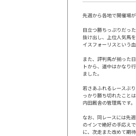
先週から各地で開催場が
目立つ勝ちっぷりだった
抜け出し、上位人気馬を
イスフォーリスという血
また、評判馬が揃った日
トから、道中はかなり行
ました。
若さあふれるレースぶり
っかり勝ち切れたことは
内田厩舎の管理馬です。
なお、同レースには先週
のインで絶好の手応えで
に、次走また改めて期待