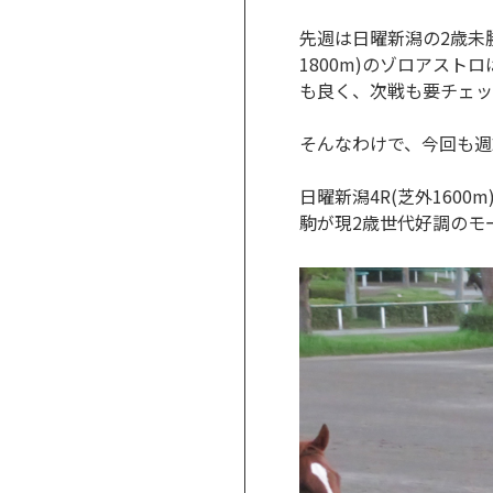
先週は日曜新潟の2歳未勝
1800m)のゾロアス
も良く、次戦も要チェッ
そんなわけで、今回も週
日曜新潟4R(芝外160
駒が現2歳世代好調のモ