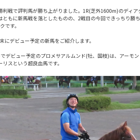
利戦で評判馬が勝ち上がりました。1R(芝外1600m)のディア
トロはともに新馬戦を落としたものの、2戦目の今回できっちり勝
クです。
末にデビュー予定の新馬をご紹介します。
0m)でデビュー予定のプロメサアルムンド(牡、国枝)は、アーモ
ーリスという超良血馬です。