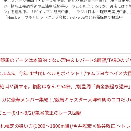
東京スポーツ新聞社・レース部記者。昭和55年4月8日生まれ、埼玉県出
け、蛯名正義調教師や三浦皇成騎手のコラムを担当するほか、週末には予
ン」を連載中。「BSイレブン競馬中継」「ラジオ日本 土曜競馬実況中継
「Number」やキャロットクラブ会報、netkeibaなど各種媒体で執筆中。
】競馬のデータは本質的でない理由＆レパードS展望/TAROの
ルムS、今年は世代レベルもポイント！/キムラヨウヘイ×大臣
婦の絶叫が谺する。複勝はなんと54倍。/馳星周「黄金旅程な週末
トガに豪華メンバー集結！/競馬キャスター大澤幹朗のココだけ
ュー(8/1～8/2)/亀谷敬正のレース回顧
】札幌芝の狙い方(1200～1800m編)/今井雅宏×亀谷敬正 ～