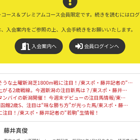
ーコース＆プレミアムコース会員限定です。続きを読むにはログ
は、入会案内をご参照の上、入会手続きをお願いいたします。
入会案内へ
会員ログインへ
うな土曜新潟芝1800m戦に注目！/東スポ・藤井記者の“…
上がる2歳戦線。今週新潟の注目新馬は？/東スポ・藤井…
タンバイの新潟開催！ 今週末デビューの注目馬情報/東…
函館2歳S、注目は“味な勝ち方”が光った馬/東スポ・藤…
注目！/東スポ・藤井記者の“若駒”生情報！
藤井真俊