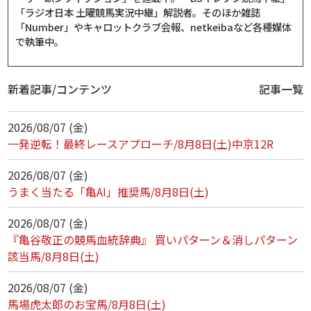
「ラジオ日本 土曜競馬実況中継」解説者。そのほか雑誌
「Number」やキャロットクラブ会報、netkeibaなど各種媒体
で執筆中。
新着記事/コンテンツ
記事一覧
2026/08/07 (金)
一発逆転！最終レースアプローチ/8月8日(土)中京12R
2026/08/07 (金)
うまく当たる「亀AI」推奨馬/8月8日(土)
2026/08/07 (金)
『亀谷敬正の競馬血統辞典』 買いパターン＆消しパターン
該当馬/8月8日(土)
2026/08/07 (金)
馬場虎太郎のお宝馬/8月8日(土)