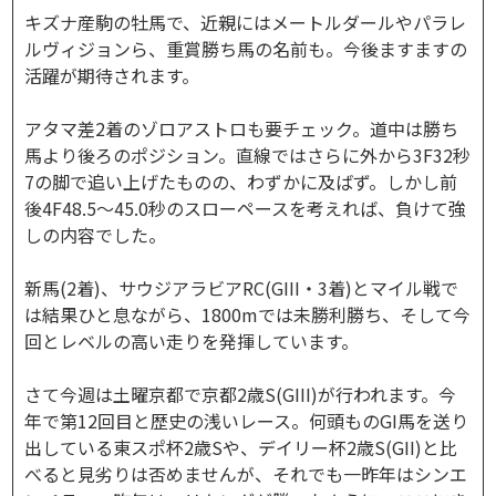
キズナ産駒の牡馬で、近親にはメートルダールやパラレ
ルヴィジョンら、重賞勝ち馬の名前も。今後ますますの
活躍が期待されます。
アタマ差2着のゾロアストロも要チェック。道中は勝ち
馬より後ろのポジション。直線ではさらに外から3F32秒
7の脚で追い上げたものの、わずかに及ばず。しかし前
後4F48.5～45.0秒のスローペースを考えれば、負けて強
しの内容でした。
新馬(2着)、サウジアラビアRC(GIII・3着)とマイル戦で
は結果ひと息ながら、1800mでは未勝利勝ち、そして今
回とレベルの高い走りを発揮しています。
さて今週は土曜京都で京都2歳S(GIII)が行われます。今
年で第12回目と歴史の浅いレース。何頭ものGI馬を送り
出している東スポ杯2歳Sや、デイリー杯2歳S(GII)と比
べると見劣りは否めませんが、それでも一昨年はシンエ