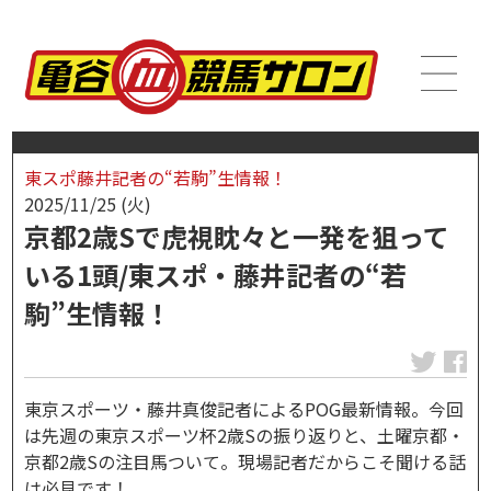
東スポ藤井記者の“若駒”生情報！
2025/11/25 (火)
京都2歳Sで虎視眈々と一発を狙って
いる1頭/東スポ・藤井記者の“若
駒”生情報！
東京スポーツ・藤井真俊記者によるPOG最新情報。今回
は先週の東京スポーツ杯2歳Sの振り返りと、土曜京都・
京都2歳Sの注目馬ついて。現場記者だからこそ聞ける話
は必見です！