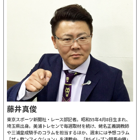
藤井真俊
東京スポーツ新聞社・レース部記者。昭和55年4月8日生まれ、
埼玉県出身。美浦トレセンで毎週取材を続け、蛯名正義調教師
や三浦皇成騎手のコラムを担当するほか、週末には予想コラム
「ザ・飲ンフィクション」を連載中。「BSイレブン競馬中継」