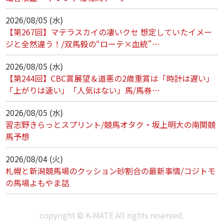
2026/08/05 (水)
【第267回】マテラスカイの凄いクセ 想定していたイメー
ジと全然違う！/双馬毅の“ローテ×血統”…
2026/08/05 (水)
【第244回】CBC賞展望＆道悪の2歳重賞は「時計は遅い」
「上がりは速い」「人気はない」馬/馬券…
2026/08/05 (水)
習志野きらっとスプリント/競馬オタク・坂上明大の南関競
馬予想
2026/08/04 (火)
札幌と新潟競馬場のクッション砂割合の最新事情/コジトモ
の馬場よもやま話
copyright © K-MATE All rights reserved.