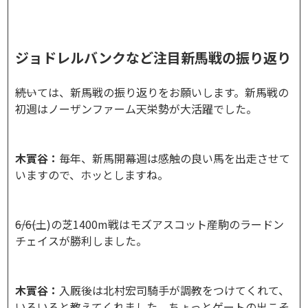
ジョドレルバンクなど注目新馬戦の振り返り
――続いては、新馬戦の振り返りをお願いします。新馬戦の
初週はノーザンファーム天栄勢が大活躍でした。
木實谷：
毎年、新馬開幕週は感触の良い馬を出走させて
いますので、ホッとしますね。
――6/6(土)の芝1400m戦はモズアスコット産駒のラードン
チェイスが勝利しました。
木實谷：
入厩後は北村宏司騎手が調教をつけてくれて、
いろいろと教えてくれました。ちょっとゲートの出こそ