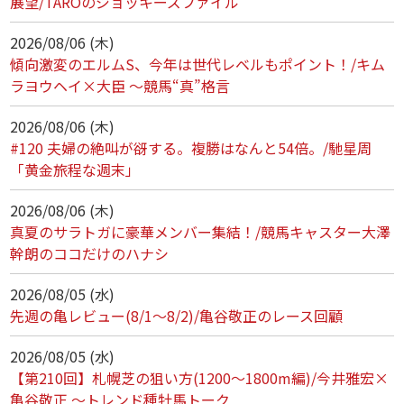
展望/TAROのジョッキーズファイル
2026/08/06 (木)
傾向激変のエルムS、今年は世代レベルもポイント！/キム
ラヨウヘイ×大臣 ～競馬“真”格言
2026/08/06 (木)
#120 夫婦の絶叫が谺する。複勝はなんと54倍。/馳星周
「黄金旅程な週末」
2026/08/06 (木)
真夏のサラトガに豪華メンバー集結！/競馬キャスター大澤
幹朗のココだけのハナシ
2026/08/05 (水)
先週の亀レビュー(8/1～8/2)/亀谷敬正のレース回顧
2026/08/05 (水)
【第210回】札幌芝の狙い方(1200～1800m編)/今井雅宏×
亀谷敬正 ～トレンド種牡馬トーク