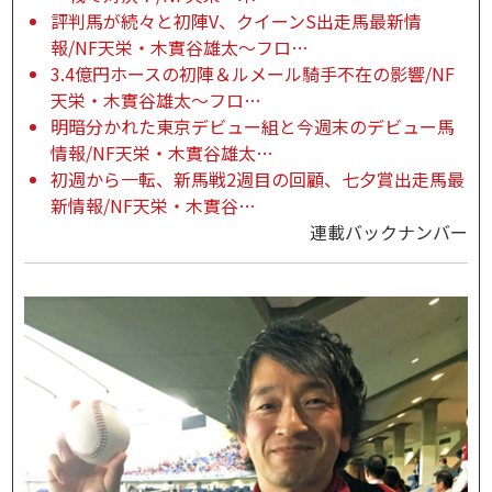
評判馬が続々と初陣V、クイーンS出走馬最新情
報/NF天栄・木實谷雄太～フロ…
3.4億円ホースの初陣＆ルメール騎手不在の影響/NF
天栄・木實谷雄太～フロ…
明暗分かれた東京デビュー組と今週末のデビュー馬
情報/NF天栄・木實谷雄太…
初週から一転、新馬戦2週目の回顧、七夕賞出走馬最
新情報/NF天栄・木實谷…
連載バックナンバー