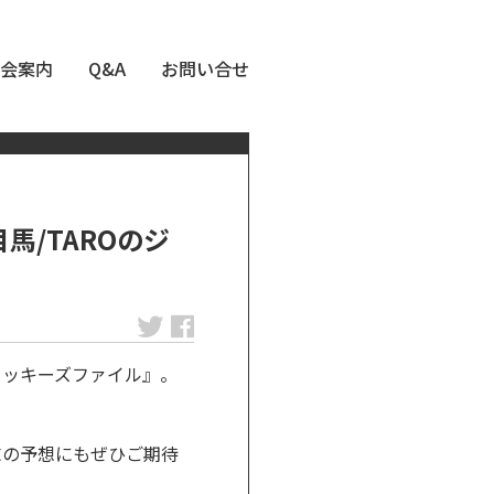
会案内
Q&A
お問い合せ
馬/TAROのジ
ョッキーズファイル』。
末の予想にもぜひご期待