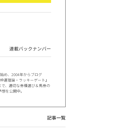
連載バックナンバー
め、2004年からブログ
『枠運理論・ラッキーゲート』
スで、適切な券種選び＆馬券の
予想を公開中。
記事一覧