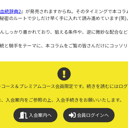
血統辞典2
』が発売されますからね。そのタイミングで本コラ
秘密のルートで少しだけ早く手に入れて読み進めています(笑)
んしっかり書かれており、狙える条件や、逆に微妙な配合など
統と騎手をテーマに、本コラムをご覧の皆さんだけにコッソリ
ーコース＆プレミアムコース会員限定です。続きを読むにはログ
は、入会案内をご参照の上、入会手続きをお願いいたします。
入会案内へ
会員ログインへ