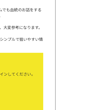
ムでも血統のお話をする
。
、大変参考になります。
シンプルで狙いやすい情
インしてください。