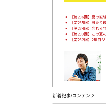
【第236回】夏の直
【第235回】当たり確
【第234回】忘れら
【第233回】この夏
【第232回】2年目
新着記事/コンテンツ