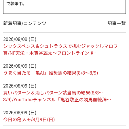
で執筆中。
新着記事/コンテンツ
記事一覧
2026/08/09 (日)
シックスペンス＆シュトラウスで挑むジャックルマロワ
賞/NF天栄・木實谷雄太～フロントライン #…
2026/08/09 (日)
うまく当たる「亀AI」推奨馬の結果(8/8～8/9)
2026/08/09 (日)
買いパターン＆消しパターン該当馬の結果(8/8～
8/9)/YouTubeチャンネル『亀谷敬正の競馬血統辞…
2026/08/09 (日)
今日の亀メモ/8月9日(日)