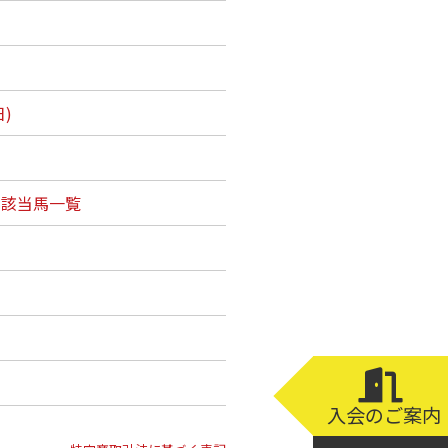
)
ン該当馬一覧
入会のご案内