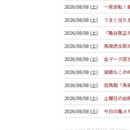
2026/08/08 (土)
一発逆転！最
2026/08/08 (土)
うまく当たる
2026/08/08 (土)
『亀谷敬正の
2026/08/08 (土)
馬場虎太郎の
2026/08/08 (土)
血マーク該
2026/08/08 (土)
実績もこの
2026/08/08 (土)
双馬毅「馬場
2026/08/08 (土)
土曜日の血
2026/08/08 (土)
今日の亀メモ/