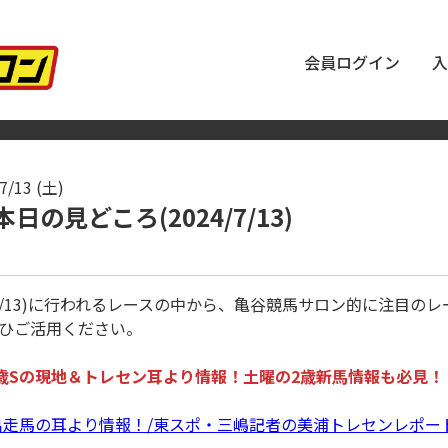
会員ログイン
入
7/13 (土)
の見どころ(2024/7/13)
7/13)に行われるレースの中から、亀谷競馬サロン的に注目の
ひご活用ください。
歳Sの現地＆トレセン耳より情報！土曜の2歳新馬情報も必見！
出走馬の耳より情報！/東スポ・三嶋記者の美浦トレセンレポー