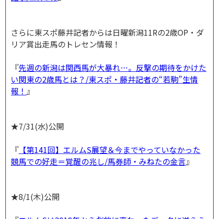
さらに東スポ藤井記者からは日曜新潟11Rの2歳OP・ダ
リア賞出走馬のトレセン情報！
『
先週の新潟は関西馬が大暴れ…。反撃の期待をかけた
い関東の2歳馬とは？/東スポ・藤井記者の“若駒”生情
報！
』
★7/31(水)公開
『
【第141回】エルムS展望＆今までやっていなかった
競馬での好走＝覚醒の兆し/馬券師・みねたの金言
』
★8/1(木)公開