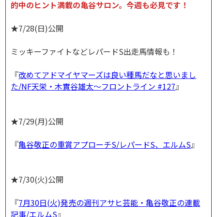
的中のヒント満載の亀谷サロン。今週も必見です！
★7/28(日)公開
ミッキーファイトなどレパードS出走馬情報も！
『
改めてアドマイヤマーズは良い種馬だなと思いまし
た/NF天栄・木實谷雄太～フロントライン #127
』
★7/29(月)公開
『
亀谷敬正の重賞アプローチS/レパードS、エルムS
』
★7/30(火)公開
『
7月30日(火)発売の週刊アサヒ芸能・亀谷敬正の連載
記事/エルムS
』