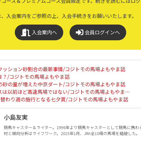
ーコース＆プレミアムコース会員限定です。続きを読むにはログ
は、入会案内をご参照の上、入会手続きをお願いいたします。
入会案内へ
会員ログインへ
クッション砂割合の最新事情/コジトモの馬場よもやま話
は？/コジトモの馬場よもやま話
の砂の量が増えた中京ダート/コジトモの馬場よもやま話
スは以前ほど高速馬場ではない/コジトモの馬場よもやま…
ス替わり週の施行となる七夕賞/コジトモの馬場よもやま話
小島友実
競馬キャスター＆ライター。1996年より競馬キャスターとして競馬に携わる
材と傾向分析はライフワーク。2015年1月、JRA全10場の馬場を踏破した。