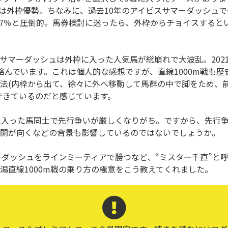
には外枠優勢。ちなみに、過去10年のアイビスサマーダッシュ
6.7％と圧倒的。馬券検討に迷ったら、外枠からチョイスすると
サマーダッシュは外枠に入った人気馬が総崩れで大波乱。2021
絡んでいます。これは個人的な感想ですが、直線1000m戦も
法(内枠から出て、徐々に外へ移動して馬群の中で脚をため、
できているのだと感じています。
枠に入った馬同士で先行争いが厳しくなりがち。ですから、先行
開が向くなどの背景も影響しているのではないでしょうか。
マーダッシュをラインミーティアで勝つなど、“ミスター千直”と
潟直線1000m戦の乗り方の極意をこう教えてくれました。