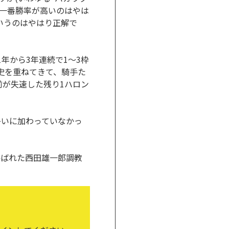
で一番勝率が高いのはやは
いうのはやはり正解で
年から3年連続で1～3枠
歴史を重ねてきて、騎手た
前が失速した残り1ハロン
争いに加わっていなかっ
呼ばれた西田雄一郎調教