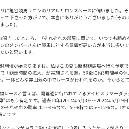
りに亀谷競馬サロンのリアルサロンスペースに伺いました。そ
買って下さった方がいて、本当にありがとうございました(その
ました)。
お聞きしたところ、『それぞれの部屋に置いて、いつでも読め
ンのメンバーさんは競馬に対する意識が高い方が本当に多いで
たいと思います。
潟開催が始まりますね。私はこの夏も新潟競馬場へ行く予定で
で「競走時間の拡大」が実施される週。5R後に約3時間半の
5分。一体どんな雰囲気の中でレースが行われるのか。今からと
物レースと言えば、開幕週に行われているアイビスサマーダッ
勢”はもう有名です。過去10年(2014年5月3日～2024年5月19
のそれぞれの勝率は1～4％台で、5～8枠では5～12％台。1枠
番高いです。
バカラクイーンが内ラチ沿いを選択して3着に入ったケースがありま