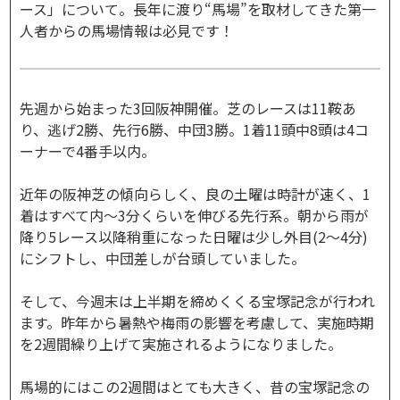
ース」について。長年に渡り“馬場”を取材してきた第一
人者からの馬場情報は必見です！
先週から始まった3回阪神開催。芝のレースは11鞍あ
り、逃げ2勝、先行6勝、中団3勝。1着11頭中8頭は4コ
ーナーで4番手以内。
近年の阪神芝の傾向らしく、良の土曜は時計が速く、1
着はすべて内～3分くらいを伸びる先行系。朝から雨が
降り5レース以降稍重になった日曜は少し外目(2～4分)
にシフトし、中団差しが台頭していました。
そして、今週末は上半期を締めくくる宝塚記念が行われ
ます。昨年から暑熱や梅雨の影響を考慮して、実施時期
を2週間繰り上げて実施されるようになりました。
馬場的にはこの2週間はとても大きく、昔の宝塚記念の