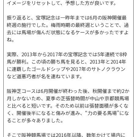
イメージをリセットして、予想した方が良いです。
振り返ると、宝塚記念は一昨年までは6月の阪神開催最
終週の施行でした。梅雨時期の最終週ということで、過
去には馬場が傷んだ状態になるケースが多かったですよ
ね。
実際、2013年から2017年の宝塚記念では5年連続で8枠
馬が勝利。この頃の勝ち馬を見ると、2013年と2014年
に連覇したゴールドシップや2017年のサトノクラウン
など道悪巧者が名を連ねています。
阪神芝コースは6月開催が終わった後、秋開催まで約2か
月しかないため、夏季の芝張替時間が中山や京都競馬場
と比べると短いです。そのため以前は張替面積が多くな
く、開催後半になると傷みが進み、“力の要る馬場”にな
ることが多々ありました。
そこで阪神競馬場では2016年以降、数年かけて場内に