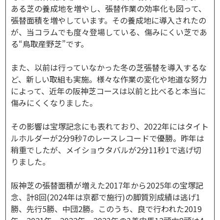
ある芝の養成地を増やし、張替作業の効率化も図って、
張替面積を増やしています。その養成地に導入されたの
が、当コラムでも度々登場している、傷みにくい芝であ
る“鳥取産野芝”です。
また、以前は行っていなかった冬の芝張替を導入するな
ど、新しい取組も実施。様々な作業の変化や地道な努力
によって、近年の阪神芝コースは以前と比べると本当に
傷みにくくなりました。
その影響は宝塚記念にも表れており、2022年にはタイト
ルホルダーが2分9秒7のレースレコードで優勝。昨年は
稍重でしたが、メイショウタバルが2分11秒1で逃げ切
りました。
阪神芝の張替面積が増えた2017年から2025年の宝塚記
念、計8回(2024年は京都で施行)の脚質別成績は逃げ1
勝、先行5勝、中団2勝。このうち、良で行われた2019