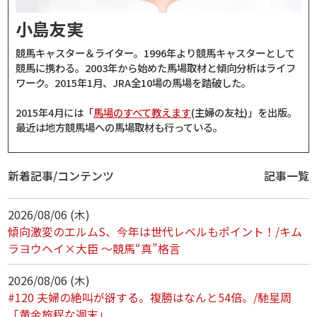
小島友実
競馬キャスター＆ライター。1996年より競馬キャスターとして
競馬に携わる。2003年から始めた馬場取材と傾向分析はライフ
ワーク。2015年1月、JRA全10場の馬場を踏破した。
2015年4月には「
馬場のすべて教えます
(主婦の友社)」を出版。
最近は地方競馬場への馬場取材も行っている。
新着記事/コンテンツ
記事一覧
2026/08/06 (木)
傾向激変のエルムS、今年は世代レベルもポイント！/キム
ラヨウヘイ×大臣 ～競馬“真”格言
2026/08/06 (木)
#120 夫婦の絶叫が谺する。複勝はなんと54倍。/馳星周
「黄金旅程な週末」