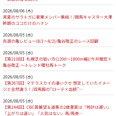
2026/08/06 (木)
真夏のサラトガに豪華メンバー集結！/競馬キャスター大澤
幹朗のココだけのハナシ
2026/08/05 (水)
先週の亀レビュー(8/1～8/2)/亀谷敬正のレース回顧
2026/08/05 (水)
【第210回】札幌芝の狙い方(1200～1800m編)/今井雅宏×
亀谷敬正 ～トレンド種牡馬トーク
2026/08/05 (水)
【第267回】マテラスカイの凄いクセ 想定していたイメー
ジと全然違う！/双馬毅の“ローテ×血統”…
2026/08/05 (水)
【第244回】CBC賞展望＆道悪の2歳重賞は「時計は遅い」
「上がりは速い」「人気はない」馬/馬券…