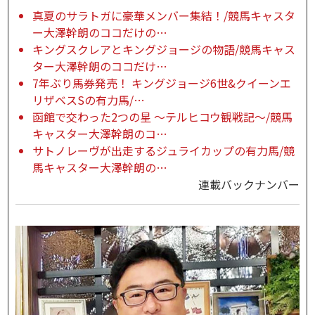
真夏のサラトガに豪華メンバー集結！/競馬キャスタ
ー大澤幹朗のココだけの…
キングスクレアとキングジョージの物語/競馬キャス
ター大澤幹朗のココだけ…
7年ぶり馬券発売！ キングジョージ6世&クイーンエ
リザベスSの有力馬/…
函館で交わった2つの星 ～テルヒコウ観戦記～/競馬
キャスター大澤幹朗のコ…
サトノレーヴが出走するジュライカップの有力馬/競
馬キャスター大澤幹朗の…
連載バックナンバー