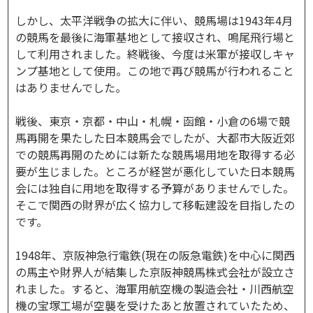
しかし、太平洋戦争の拡大に伴い、競馬場は1943年4月
の競馬を最後に海軍基地として接収され、鳴尾飛行場と
して利用されました。終戦後、今度は米軍が接収しキャ
ンプ基地として使用。この地で再び競馬が行われること
はありませんでした。
戦後、東京・京都・中山・札幌・函館・小倉の6場で競
馬再開を果たした日本競馬会でしたが、大都市大阪近郊
での競馬再開のためには新たな競馬場用地を取得する必
要が生じました。ところが経営が悪化していた日本競馬
会には独自に用地を取得する予算がありませんでした。
そこで関西の財界が広く協力して移転建設を目指したの
です。
1948年、京阪神急行電鉄(現在の阪急電鉄)を中心に関西
の馬主や財界人が結集した京阪神競馬株式会社が設立さ
れました。すると、海軍用航空機の製造会社・川西航空
機の宝塚工場が空襲を受けたあと放置されていたため、