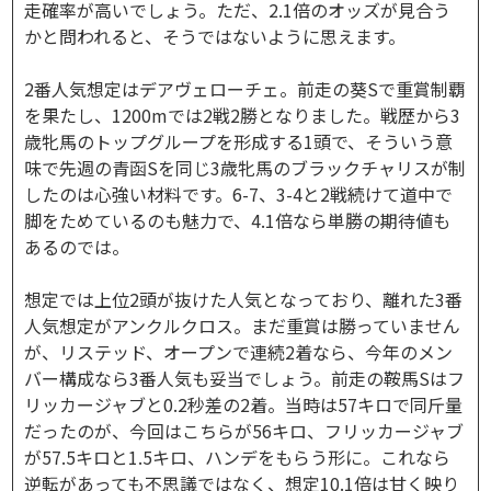
走確率が高いでしょう。ただ、2.1倍のオッズが見合う
かと問われると、そうではないように思えます。
2番人気想定はデアヴェローチェ。前走の葵Sで重賞制覇
を果たし、1200mでは2戦2勝となりました。戦歴から3
歳牝馬のトップグループを形成する1頭で、そういう意
味で先週の青函Sを同じ3歳牝馬のブラックチャリスが制
したのは心強い材料です。6-7、3-4と2戦続けて道中で
脚をためているのも魅力で、4.1倍なら単勝の期待値も
あるのでは。
想定では上位2頭が抜けた人気となっており、離れた3番
人気想定がアンクルクロス。まだ重賞は勝っていません
が、リステッド、オープンで連続2着なら、今年のメン
バー構成なら3番人気も妥当でしょう。前走の鞍馬Sはフ
リッカージャブと0.2秒差の2着。当時は57キロで同斤量
だったのが、今回はこちらが56キロ、フリッカージャブ
が57.5キロと1.5キロ、ハンデをもらう形に。これなら
逆転があっても不思議ではなく、想定10.1倍は甘く映り