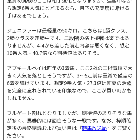
重賞初挑戦のここは相手強化となりますが、連勝中なが
ら想定6番人気にとどまるなら、目下の充実度に賭ける
手はあるでしょう。
ジェニファーは最軽量の50キロ。こちらは1勝クラス、
2勝クラスを連勝中です。二段階の格上挑戦は楽ではあ
りませんが、4-4から差した前走内容は悪くなく、想定
10番人気・40.7倍なら期待値はありそう。
アブキールベイは昨年の3着馬。ここ2戦の二桁着順で大
きく人気を落としそうですが、3～5走前は重賞で僅差の
6着を続けています。想定9番人気・27.3倍は昨夏の活躍
を完全に忘れられている印象なので、ここが買い時かも
しれません。
フルゲート割れとなりましたが、期待値のありそうな馬
が多く、馬券的には面白そうな一戦です。なお、枠順確
定後の最終結論および買い目は『
競馬放送局
』をご覧く
ださい。