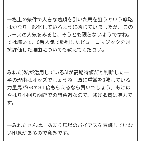
―格上の条件で大きな着順を引いた馬を狙うという戦略
はかなり一般化しているように感じていましたが、この
レースの人気をみると、そうとも限らないようですね。
では続いて、6番人気で勝利したピューロマジックを対
抗評価した理由についても教えてください。
みねた)私が活用しているAIが高期待値だと判断した一
番の理由はオッズでしょうね。既に重賞を3勝している
力量馬がG3で8.1倍もらえるなら買いでしょう。あとは
やはり小回り函館での開幕週なので、逃げ脚質は魅力で
す。
―みねたさんは、あまり馬場のバイアスを意識していな
い印象があるので意外です。