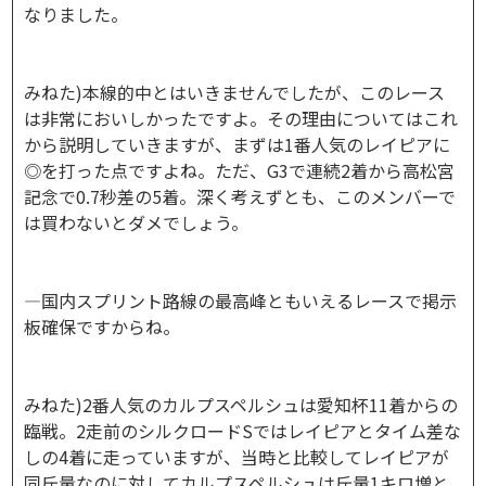
なりました。
みねた)本線的中とはいきませんでしたが、このレース
は非常においしかったですよ。その理由についてはこれ
から説明していきますが、まずは1番人気のレイピアに
◎を打った点ですよね。ただ、G3で連続2着から高松宮
記念で0.7秒差の5着。深く考えずとも、このメンバーで
は買わないとダメでしょう。
―国内スプリント路線の最高峰ともいえるレースで掲示
板確保ですからね。
みねた)2番人気のカルプスペルシュは愛知杯11着からの
臨戦。2走前のシルクロードSではレイピアとタイム差な
しの4着に走っていますが、当時と比較してレイピアが
同斤量なのに対してカルプスペルシュは斤量1キロ増と