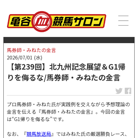
馬券師・みねたの金言
2026/07/01 (水)
【第239回】北九州記念展望＆G1帰
りを侮るな/馬券師・みねたの金言
プロ馬券師・みねた氏が実践例を交えながら予想理論の
金言を伝える『馬券師・みねたの金言』。今回の金言
は“G1帰りを侮るな”です。
なお、『
競馬放送局
』ではみねた氏の厳選勝負レース、