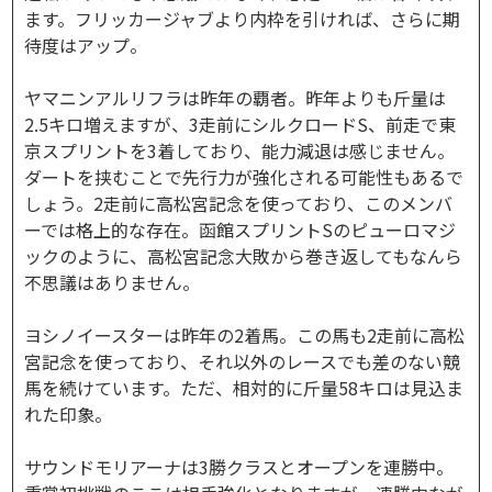
ます。フリッカージャブより内枠を引ければ、さらに期
待度はアップ。
ヤマニンアルリフラは昨年の覇者。昨年よりも斤量は
2.5キロ増えますが、3走前にシルクロードS、前走で東
京スプリントを3着しており、能力減退は感じません。
ダートを挟むことで先行力が強化される可能性もあるで
しょう。2走前に高松宮記念を使っており、このメンバ
ーでは格上的な存在。函館スプリントSのピューロマジ
ックのように、高松宮記念大敗から巻き返してもなんら
不思議はありません。
ヨシノイースターは昨年の2着馬。この馬も2走前に高松
宮記念を使っており、それ以外のレースでも差のない競
馬を続けています。ただ、相対的に斤量58キロは見込ま
れた印象。
サウンドモリアーナは3勝クラスとオープンを連勝中。