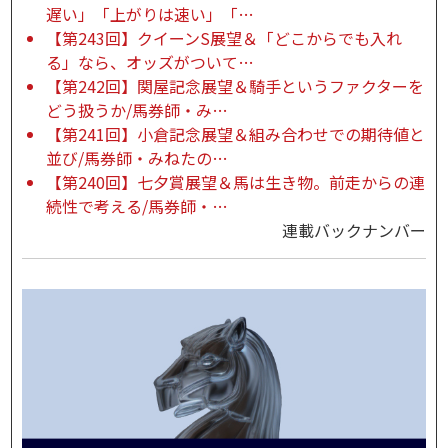
遅い」「上がりは速い」「…
【第243回】クイーンS展望＆「どこからでも入れ
る」なら、オッズがついて…
【第242回】関屋記念展望＆騎手というファクターを
どう扱うか/馬券師・み…
【第241回】小倉記念展望＆組み合わせでの期待値と
並び/馬券師・みねたの…
【第240回】七夕賞展望＆馬は生き物。前走からの連
続性で考える/馬券師・…
連載バックナンバー