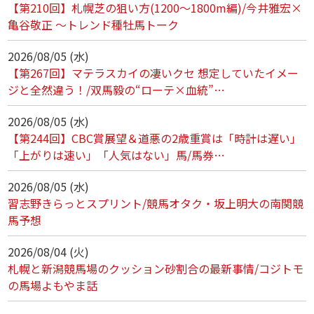
【第210回】札幌芝の狙い方(1200～1800m編)/今井雅宏×
亀谷敬正 ～トレンド種牡馬トーク
2026/08/05 (水)
【第267回】マテラスカイの凄いクセ 想定していたイメー
ジと全然違う！/双馬毅の“ローテ×血統”…
2026/08/05 (水)
【第244回】CBC賞展望＆道悪の2歳重賞は「時計は遅い」
「上がりは速い」「人気はない」馬/馬券…
2026/08/05 (水)
習志野きらっとスプリント/競馬オタク・坂上明大の南関競
馬予想
2026/08/04 (火)
札幌と新潟競馬場のクッション砂割合の最新事情/コジトモ
の馬場よもやま話