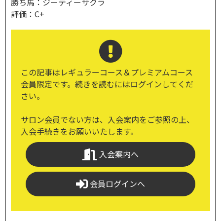
勝ち馬：ジーティーサクラ
評価：C+
この記事はレギュラーコース＆プレミアムコース
会員限定です。続きを読むにはログインしてくだ
さい。
サロン会員でない方は、入会案内をご参照の上、
入会手続きをお願いいたします。
入会案内へ
会員ログインへ