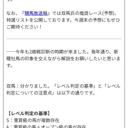
なお、『
競馬放送局
』では双馬氏の推奨レース(予想)、
特選リストを公開しております。今週末の予想にもぜひ
ご期待ください！
──今年も2歳戦診断の時期が来ました。毎年通り、新
種牡馬の印象を交えながら解説をお願いしたいと思いま
す。
双馬：分かりました。「レベル判定の基準」と「レベル
判定についての注意点」は以下の通りです。
【レベル判定の基準】
S：重賞級の馬が複数存在
A：重賞級の馬＋オープン級の馬が存在