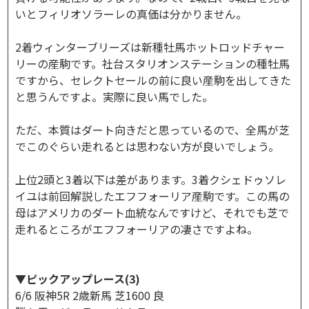
いとフィリオソラーレの真価は分かりません。
2着ウィンターブリーズは新種牡馬ホットロッドチャー
リーの産駒です。社台スタリオンステーションの種牡馬
ですから、セレクトセールの前に良い産駒を出してきた
と思うんですよ。実際に良い馬でした。
ただ、本質はダート向きだと思っているので、全馬が芝
でこのぐらい走れるとは思わない方が良いでしょう。
上位2頭と3着以下は差があります。3着クシェドゥソレ
イユは前回解説したエフフォーリア産駒です。この馬の
母はアメリカのダート血統なんですけど、それでも芝で
走れるところがエフフォーリアの凄さですよね。
▼ピックアップレース(3)
6/6 阪神5R 2歳新馬 芝1600 良