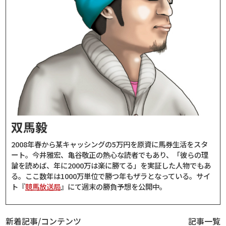
双馬毅
2008年春から某キャッシングの5万円を原資に馬券生活をスタ
ート。今井雅宏、亀谷敬正の熱心な読者でもあり、「彼らの理
論を読めば、年に2000万は楽に勝てる」を実証した人物でもあ
る。ここ数年は1000万単位で勝つ年もザラとなっている。サイ
ト『
競馬放送局
』にて週末の勝負予想を公開中。
新着記事/コンテンツ
記事一覧