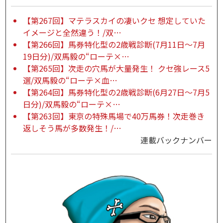
【第267回】マテラスカイの凄いクセ 想定していた
イメージと全然違う！/双…
【第266回】馬券特化型の2歳戦診断(7月11日～7月
19日分)/双馬毅の“ローテ×…
【第265回】次走の穴馬が大量発生！ クセ強レース5
選/双馬毅の“ローテ×血…
【第264回】馬券特化型の2歳戦診断(6月27日～7月5
日分)/双馬毅の“ローテ×…
【第263回】東京の特殊馬場で40万馬券！次走巻き
返しそう馬が多数発生！/…
連載バックナンバー