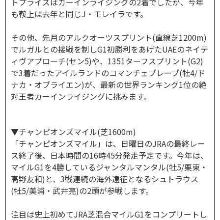
トプライズはカーインライジングの2着でしたが、今年
も鞍上は去年と同じJ・モレイラです。
その他、先月のアルクオーツスプリント(直線芝1200m)
でルガルとの接戦を制しG1初勝利をあげたUAEのネイテ
ィヴアプローチ(セン5)や、1351ターフスプリント(G2)
で3着だったアイルランドのコマンチェブレーブ(牡4/ド
ナカ・オブライエン)が、最新の世界ランキング1位の絶
対王者カーインライジングに挑みます。
▼チャンピオンズマイル(芝1600m)
「チャンピオンズマイル」は、日曜日のJRAの最終レー
ス終了後、日本時間の16時45分発走予定です。今年は、
マイルG1を4勝しているジャンタルマンタル(牡5/栗東・
高野友和)と、3戦連続の海外遠征となるシュトラウス
(牡5/美浦・武井亮)の2頭が参戦します。
注目は史上初めてJRA芝混合マイルG1をコンプリートし