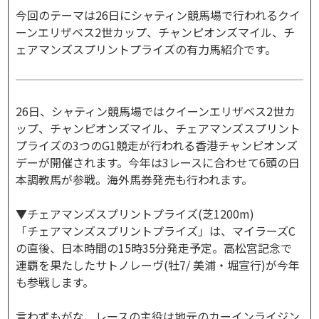
今回のテーマは26日にシャティン競馬場で行われるクイ
ーンエリザベス2世カップ、チャンピオンズマイル、チ
ェアマンズスプリントプライズの有力馬紹介です。
26日、シャティン競馬場ではクイーンエリザベス2世カ
ップ、チャンピオンズマイル、チェアマンズスプリント
プライズの3つのG1競走が行われる香港チャンピオンズ
デーが開催されます。今年は3レースに合わせて6頭の日
本調教馬が参戦。海外馬券発売も行われます。
▼チェアマンズスプリントプライズ(芝1200m)
「チェアマンズスプリントプライズ」は、マイラーズC
の直後、日本時間の15時35分発走予定。高松宮記念で
連覇を果たしたサトノレーヴ(牡7/ 美浦・堀宣行)が今年
も参戦します。
言わずもがな、レースの主役は地元のカーインライジン