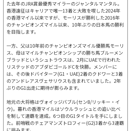
た去年のJRA賞最優秀マイラーのジャンタルマンタル。
香港遠征はキャリアで唯一13着と大敗を喫した2024年
の香港マイル以来ですが、モーリスが勝利した2016年
のチャンピオンズマイル以来、10年ぶりの日本馬の勝利
を目指します。
一方、父は10年前のチャンピオンズマイル優勝馬モーリ
ス、母はマイルチャンピオンシップの勝ち馬ブルーメン
ブラッドというシュトラウスは、2月にUAEで行われた
リステッドのアブダビゴールドCを快勝。メンバーに
は、その後ドバイターフ(G1・UAE)2着のクドワーと3着
のアンドレアスヴェサリウスも含まれていました。2年
ぶりのG1出走に期待が膨らみます。
地元の大将格はヴォイッジバブル(セン8/リッキー・イ
ウ)。暮れの香港マイルはソウルラッシュとの追い比べ
を制して連覇を達成。6つ目のG1タイトルを手にしまし
た。前哨戦のチェアマンズトロフィー(G2)3着から3連覇
に挑みます。