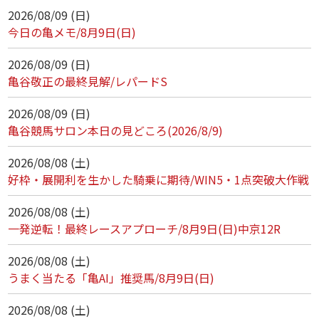
2026/08/09 (日)
今日の亀メモ/8月9日(日)
2026/08/09 (日)
亀谷敬正の最終見解/レパードS
2026/08/09 (日)
亀谷競馬サロン本日の見どころ(2026/8/9)
2026/08/08 (土)
好枠・展開利を生かした騎乗に期待/WIN5・1点突破大作戦
2026/08/08 (土)
一発逆転！最終レースアプローチ/8月9日(日)中京12R
2026/08/08 (土)
うまく当たる「亀AI」推奨馬/8月9日(日)
2026/08/08 (土)