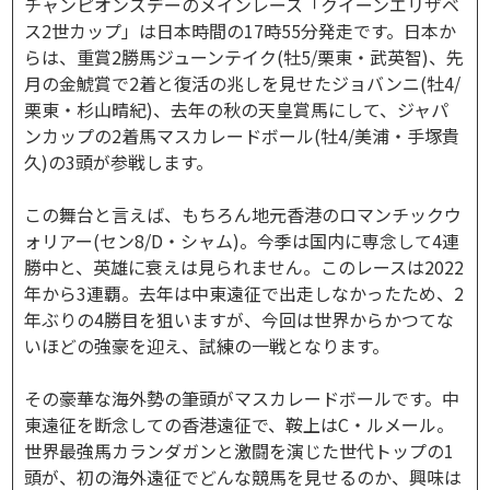
チャンピオンズデーのメインレース「クイーンエリザベ
ス2世カップ」は日本時間の17時55分発走です。日本か
らは、重賞2勝馬ジューンテイク(牡5/栗東・武英智)、先
月の金鯱賞で2着と復活の兆しを見せたジョバンニ(牡4/
栗東・杉山晴紀)、去年の秋の天皇賞馬にして、ジャパ
ンカップの2着馬マスカレードボール(牡4/美浦・手塚貴
久)の3頭が参戦します。
この舞台と言えば、もちろん地元香港のロマンチックウ
ォリアー(セン8/D・シャム)。今季は国内に専念して4連
勝中と、英雄に衰えは見られません。このレースは2022
年から3連覇。去年は中東遠征で出走しなかったため、2
年ぶりの4勝目を狙いますが、今回は世界からかつてな
いほどの強豪を迎え、試練の一戦となります。
その豪華な海外勢の筆頭がマスカレードボールです。中
東遠征を断念しての香港遠征で、鞍上はC・ルメール。
世界最強馬カランダガンと激闘を演じた世代トップの1
頭が、初の海外遠征でどんな競馬を見せるのか、興味は