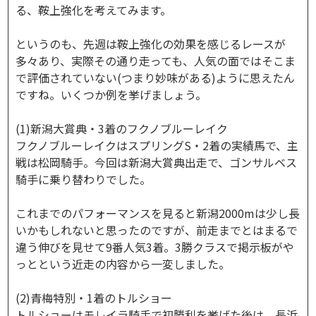
る、鞍上強化を考えてみます。
というのも、先週は鞍上強化の効果を感じるレースが
多々あり、実際その通り走っても、人気の面ではそこま
で評価されていない(つまり妙味がある)ように思えたん
ですね。いくつか例を挙げましょう。
(1)新潟大賞典・3着のフクノブルーレイク
フクノブルーレイクはスプリングS・2着の実績馬で、主
戦は松岡騎手。今回は新潟大賞典出走で、ゴンサルベス
騎手に乗り替わりでした。
これまでのパフォーマンスを見ると新潟2000mは少し長
いかもしれないと思ったのですが、前走までとはまるで
違う伸びを見せて9番人気3着。3勝クラスで掲示板がや
っとという近走の内容から一変しました。
(2)青梅特別・1着のトルショー
トルショーはモレイラ騎手で初勝利を挙げた後は、長浜