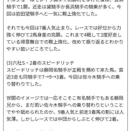
騎手で1勝。近走は黛騎手か長浜騎手の騎乗が多く、今
回は岩田望騎手へと一気に鞍上強化でした。
それでも今回は7番人気止まり。レースでは好位から力
強く伸びて2馬身差の完勝。これまで4戦して2度好走し
ている得意舞台での鞍上強化、改めて振り返るとわかり
やすい狙いどころでした。
(3)六社S・2着のスピードリッチ
スピードリッチは藤岡佑騎手が主戦を務めて来た馬。直
近3走も同騎手で7→9→3着。今回は佐々木騎手への乗
り替わりでした。
世間のイメージでは一応そこそこ有名騎手でもある藤岡
兄から、まだ若い佐々木騎手への乗り替わりということ
でやや舐められたのか、9番人気と前走3着馬の割には人
気薄。しかしレースでは中団からしぶとく伸びて2着。