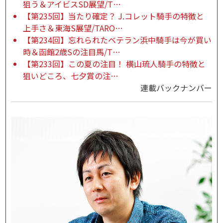
狙う＆アイビスSD展望/T…
【第235回】当たり確定？ J.コレット騎手の特徴と
上手さ＆東海S展望/TARO…
【第234回】忘れられたベテラン浜中騎手は今が買い
時＆函館2歳Sの注目馬/T…
【第233回】この夏の注目！ 横山琉人騎手の特徴と
狙いどころ、七夕賞の注…
連載バックナンバー