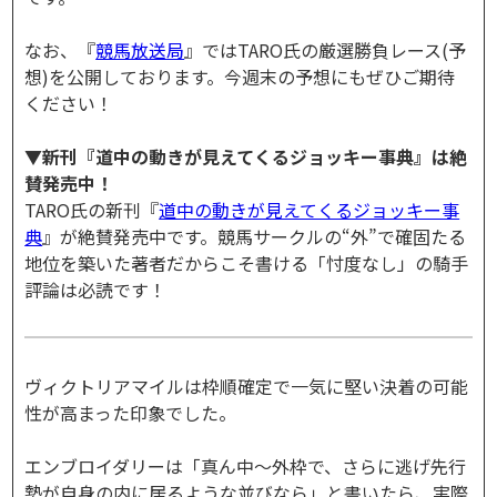
なお、『
競馬放送局
』ではTARO氏の厳選勝負レース(予
想)を公開しております。今週末の予想にもぜひご期待
ください！
▼新刊『道中の動きが見えてくるジョッキー事典』は絶
賛発売中！
TARO氏の新刊『
道中の動きが見えてくるジョッキー事
典
』が絶賛発売中です。競馬サークルの“外”で確固たる
地位を築いた著者だからこそ書ける「忖度なし」の騎手
評論は必読です！
ヴィクトリアマイルは枠順確定で一気に堅い決着の可能
性が高まった印象でした。
エンブロイダリーは「真ん中～外枠で、さらに逃げ先行
勢が自身の内に居るような並びなら」と書いたら、実際