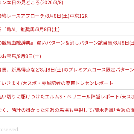
本日の見どころ(2026/8/8)
終レースアプローチ/8月8日(土)中京12R
「亀AI」推奨馬/8月8日(土)
競馬血統辞典』 買いパターン＆消しパターン該当馬/8月8日(土
お宝馬/8月8日(土)
当馬、新馬得点など8月8日(土)のプレミアムコース限定パター
ていきます/大スポ・赤城記者の栗東トレセンレポート
追い切りに駆けつけたエルムS・ペリエール陣営レポート/東ス
なく、時計の掛かった先週の馬場も重視して/阪木秀雄｢今週の調
reserved.