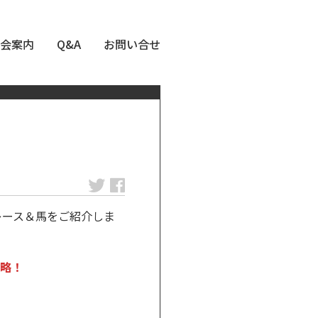
会案内
Q&A
お問い合せ
レース＆馬をご紹介しま
略！