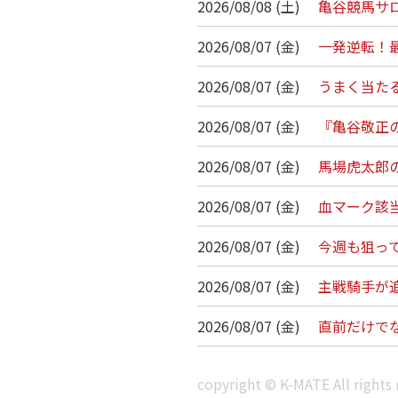
2026/08/08 (土)
亀谷競馬サロン
2026/08/07 (金)
一発逆転！最
2026/08/07 (金)
うまく当たる
2026/08/07 (金)
『亀谷敬正の
2026/08/07 (金)
馬場虎太郎の
2026/08/07 (金)
血マーク該
2026/08/07 (金)
今週も狙っ
2026/08/07 (金)
主戦騎手が
2026/08/07 (金)
直前だけで
copyright © K-MATE All rights 