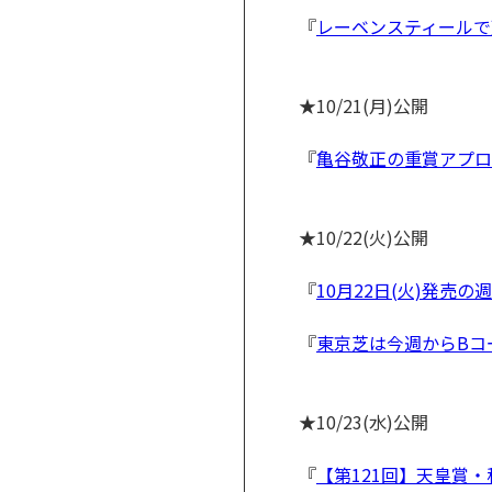
『
レーベンスティールで
★10/21(月)公開
『
亀谷敬正の重賞アプロ
★10/22(火)公開
『
10月22日(火)発売
『
東京芝は今週からBコ
★10/23(水)公開
『
【第121回】天皇賞