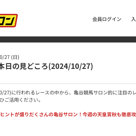
会員ログイン
入
0/27 (日)
の見どころ(2024/10/27)
10/27)に行われるレースの中から、亀谷競馬サロン的に注目の
ひご活用ください。
ヒントが盛りだくさんの亀谷サロン！今週の天皇賞秋も徹底攻