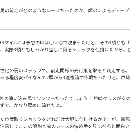
馬の前走がどのようなレースだったのか、師弟によるディープ
HKマイルCは予想の印は○×◎で決まったけど、その3頭とも
、実際3頭ともしっかり差しに回るショックを仕掛けたから、
性化の弱いステップで、前走同様の先行策を取ると凡走する。
ある程度安パイなんで2頭から3連複流す作戦だったけど、戸
外の追い込み馬でワンツーだったでしょう？ 戸崎クラスがあ
ずで、かなり厚めに流せたよ。
た位置取りショックをどれだけ大胆に仕掛けるか？」が、競馬
注意してここの解説と前のレースの決め手を見比べると面白い