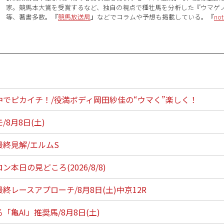
家。競馬本大賞を受賞するなど、独自の視点で種牡馬を分析した『ウマゲノ
等、著書多数。『
競馬放送局
』などでコラムや予想も掲載している。『
not
中でピカイチ！/役満ボディ岡田紗佳の“ウマく”楽しく！
8月8日(土)
終見解/エルムS
本日の見どころ(2026/8/8)
終レースアプローチ/8月8日(土)中京12R
「亀AI」推奨馬/8月8日(土)