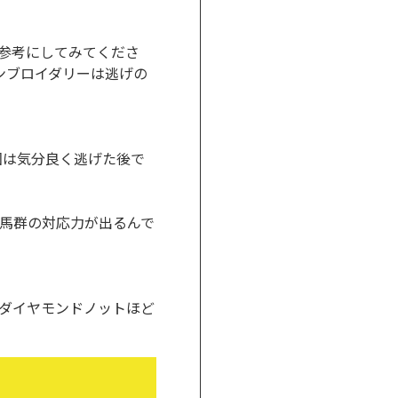
参考にしてみてくださ
ンブロイダリーは逃げの
回は気分良く逃げた後で
馬群の対応力が出るんで
ダイヤモンドノットほど