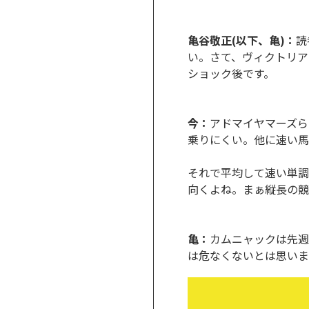
亀谷敬正(以下、亀)：
読
い。さて、ヴィクトリア
ショック後です。
今：
アドマイヤマーズら
乗りにくい。他に速い馬
それで平均して速い単調
向くよね。まぁ縦長の競
亀：
カムニャックは先週
は危なくないとは思いま