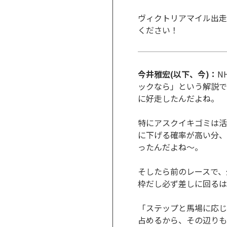
ヴィクトリアマイル出走
ください！
今井雅宏(以下、今)：
N
ックなら」という解説で
に好走したんだよね。
特にアスクイキゴミは活
に下げる確率が高い分、
ったんだよね～。
そしたら前のレースで、
枠だし必ず差しに回るは
「ステップと馬場に応じ
占めるから、その辺りも