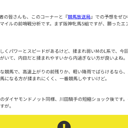
者の皆さんも、このコーナーと『
競馬放送局
』での予想をぜひ
マイルの前哨戦分析です。まず阪神牝馬S組ですが、勝ったエ
しくパワーとスピードがあるけど、揉まれ弱いMのL系で、今
がいて、内目だと揉まれやすいから内過ぎない方が良いよね。
な競馬で、高速上がりの前残りか、軽い降雨でばらけるなら、
馬になる方が揉まれにくく、一番競馬しやすいけど。
のダイヤモンドノット同様、川田騎手の短縮ショック後です。
すが。