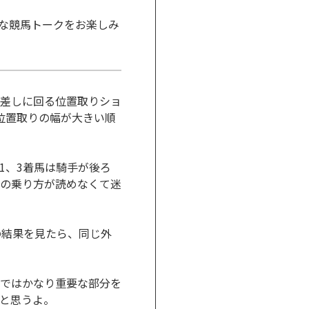
な競馬トークをお楽しみ
「差しに回る位置取りショ
位置取りの幅が大きい順
1、3着馬は騎手が後ろ
崎の乗り方が読めなくて迷
の結果を見たら、同じ外
ではかなり重要な部分を
と思うよ。