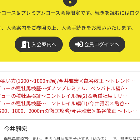
ーコース＆プレミアムコース会員限定です。続きを読むにはログ
は、入会案内をご参照の上、入会手続きをお願いいたします。
入会案内へ
会員ログインへ
狙い方(1200～1800m編)/今井雅宏×亀谷敬正 ～トレンド…
ビューの種牡馬検証～ダノンプレミアム、ベンバトル編/…
ビューの種牡馬検証～コントレイル編(2)＆新種牡馬サリ…
ビューの種牡馬検証～コントレイル編(1)/今井雅宏×亀谷…
200、1800、2000mの徹底攻略/今井雅宏×亀谷敬正 ～トレ…
今井雅宏
群馬県前橋市生まれ。馬の心身状態を分析する「Mの法則」で、競馬理論