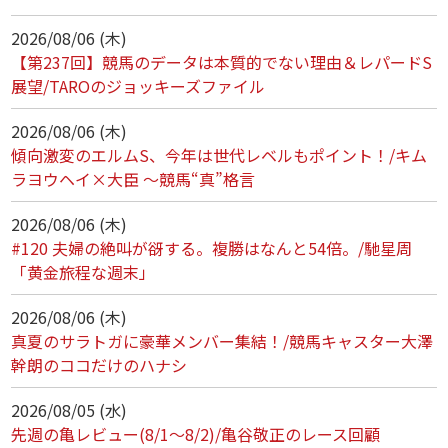
2026/08/06 (木)
【第237回】競馬のデータは本質的でない理由＆レパードS
展望/TAROのジョッキーズファイル
2026/08/06 (木)
傾向激変のエルムS、今年は世代レベルもポイント！/キム
ラヨウヘイ×大臣 ～競馬“真”格言
2026/08/06 (木)
#120 夫婦の絶叫が谺する。複勝はなんと54倍。/馳星周
「黄金旅程な週末」
2026/08/06 (木)
真夏のサラトガに豪華メンバー集結！/競馬キャスター大澤
幹朗のココだけのハナシ
2026/08/05 (水)
先週の亀レビュー(8/1～8/2)/亀谷敬正のレース回顧