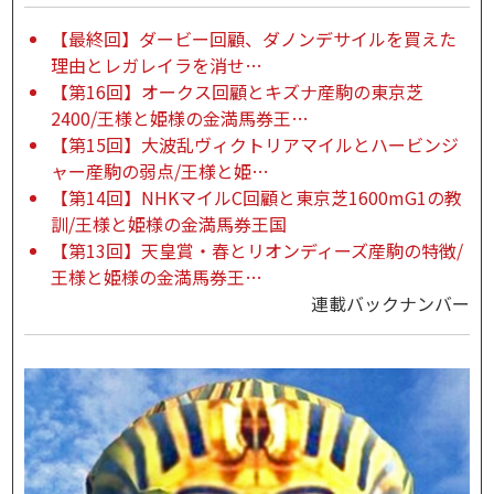
【最終回】ダービー回顧、ダノンデサイルを買えた
理由とレガレイラを消せ…
【第16回】オークス回顧とキズナ産駒の東京芝
2400/王様と姫様の金満馬券王…
【第15回】大波乱ヴィクトリアマイルとハービンジ
ャー産駒の弱点/王様と姫…
【第14回】NHKマイルC回顧と東京芝1600mG1の教
訓/王様と姫様の金満馬券王国
【第13回】天皇賞・春とリオンディーズ産駒の特徴/
王様と姫様の金満馬券王…
連載バックナンバー