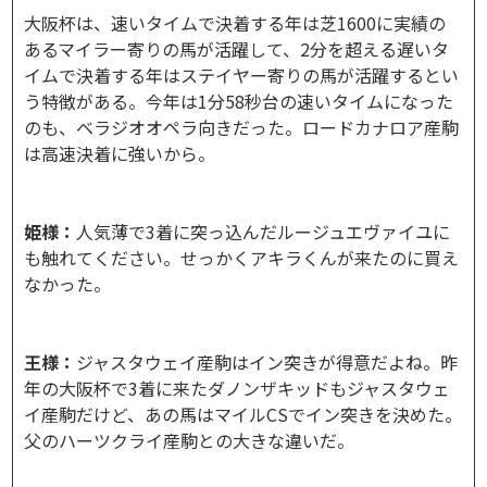
大阪杯は、速いタイムで決着する年は芝1600に実績の
あるマイラー寄りの馬が活躍して、2分を超える遅いタ
イムで決着する年はステイヤー寄りの馬が活躍するとい
う特徴がある。今年は1分58秒台の速いタイムになった
のも、ベラジオオペラ向きだった。ロードカナロア産駒
は高速決着に強いから。
姫様：
人気薄で3着に突っ込んだルージュエヴァイユに
も触れてください。せっかくアキラくんが来たのに買え
なかった。
王様：
ジャスタウェイ産駒はイン突きが得意だよね。昨
年の大阪杯で3着に来たダノンザキッドもジャスタウェ
イ産駒だけど、あの馬はマイルCSでイン突きを決めた。
父のハーツクライ産駒との大きな違いだ。