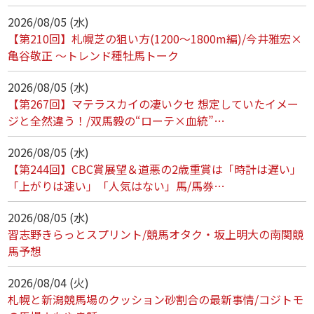
2026/08/05 (水)
【第210回】札幌芝の狙い方(1200～1800m編)/今井雅宏×
亀谷敬正 ～トレンド種牡馬トーク
2026/08/05 (水)
【第267回】マテラスカイの凄いクセ 想定していたイメー
ジと全然違う！/双馬毅の“ローテ×血統”…
2026/08/05 (水)
【第244回】CBC賞展望＆道悪の2歳重賞は「時計は遅い」
「上がりは速い」「人気はない」馬/馬券…
2026/08/05 (水)
習志野きらっとスプリント/競馬オタク・坂上明大の南関競
馬予想
2026/08/04 (火)
札幌と新潟競馬場のクッション砂割合の最新事情/コジトモ