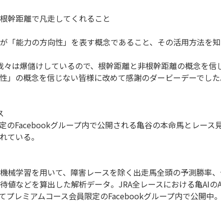
根幹距離で凡走してくれること
が「能力の方向性」を表す概念であること、その活用方法を知
我々は爆儲けしているので、根幹距離と非根幹距離の概念を信
性」の概念を信じない皆様に改めて感謝のダービーデーでした
ス
定のFacebookグループ内で公開される亀谷の本命馬とレース
れている。
機械学習を用いて、障害レースを除く出走馬全頭の予測勝率、
待値などを算出した解析データ。JRA全レースにおける亀AIの
てプレミアムコース会員限定のFacebookグループ内で公開中