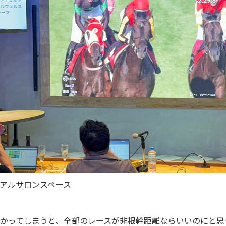
アルサロンスペース
かってしまうと、全部のレースが非根幹距離ならいいのにと思