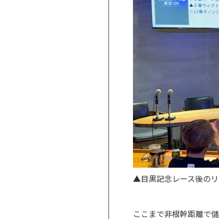
▲目黒記念レース後のリ
ここまで非根幹距離で儲