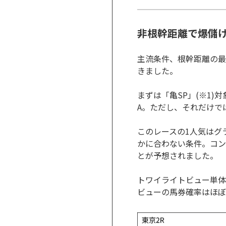
非根幹距離で爆儲
主流条件、根幹距離の最
きました。
まずは「亀SP」(※1)
A。ただし、それだけで
このレースの1人気はグ
かに合わない条件。コン
とが予想されました。
トワイライトビュー単体
ビューの馬券確率はほぼ