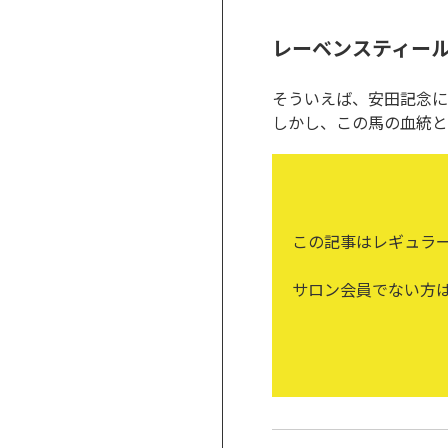
レーベンスティー
そういえば、安田記念に
しかし、この馬の血統と
この記事はレギュラ
サロン会員でない方