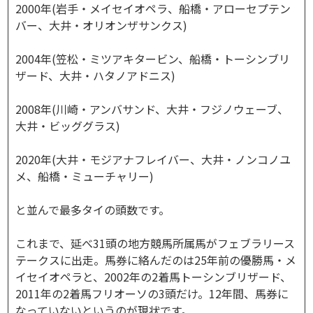
2000年(岩手・メイセイオペラ、船橋・アローセプテン
バー、大井・オリオンザサンクス)
2004年(笠松・ミツアキタービン、船橋・トーシンブリ
ザード、大井・ハタノアドニス)
2008年(川崎・アンバサンド、大井・フジノウェーブ、
大井・ビッググラス)
2020年(大井・モジアナフレイバー、大井・ノンコノユ
メ、船橋・ミューチャリー)
と並んで最多タイの頭数です。
これまで、延べ31頭の地方競馬所属馬がフェブラリース
テークスに出走。馬券に絡んだのは25年前の優勝馬・メ
イセイオペラと、2002年の2着馬トーシンブリザード、
2011年の2着馬フリオーソの3頭だけ。12年間、馬券に
なっていないというのが現状です。