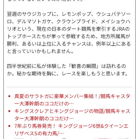
翌週のサウジカップに、レモンポップ、ウシュバテソー
ロ、デルマソトガケ、クラウンプライド、メイショウハ
リオという、現在の日本のダート競馬を牽引するJRAの
トップホースたちが挙って参戦するため、地方所属馬が
勝利、あるいは上位に入るチャンスは、例年以上にある
と言っていいかもしれません。
四半世紀前に私が体験した「歓喜の瞬間」は訪れるの
か。秘かな期待を胸に、レースを楽しもうと思います。
真夏のサラトガに豪華メンバー集結！/競馬キャスタ
ー大澤幹朗のココだけの…
キングスクレアとキングジョージの物語/競馬キャス
ター大澤幹朗のココだけ…
7年ぶり馬券発売！ キングジョージ6世&クイーンエ
リザベスSの有力馬/…