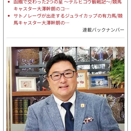
函館で交わった2つの星 ～テルヒコウ観戦記～/競馬
キャスター大澤幹朗のコ…
サトノレーヴが出走するジュライカップの有力馬/競
馬キャスター大澤幹朗の…
連載バックナンバー