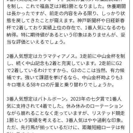
を制し、これで福島芝は3戦3勝となりました。休養期間
は長かったですが、前走の内容をみる限り、しっかり状
態を戻してきたことが窺えます。神戸新聞杯や日経新春
杯で2着しており実績上位の存在で、1番人気になるのも
納得。特に期待値があるという印象はありませんが、妥
当な評価といえるでしょう。
2番人気想定はカラマティアノス。3走前に中山金杯を制
し、続く中山記念も2着と充実しています。2走前にG2
で2着しているわけですから、G3のここは当然、有力候
補です。強いて課題を挙げるなら、中山金杯時よりも3
キロ増える58キロの斤量と乗り替わりでしょうか。
3番人気想定はバトルボーン。2023年の七夕賞で1番人
気に支持されて4着でした。休み休みのローテーション
ながら崩れることなく走っていますが、リステッド競走
1勝という実績を考えると、3番人気はやや過剰な印象。
ただ、先行馬が揃っているだけに、距離短縮ローテは有