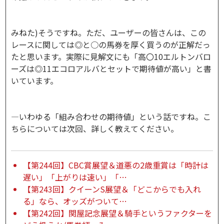
みねた)そうですね。ただ、ユーザーの皆さんは、この
レースに関しては◎と○の馬券を厚く買うのが正解だっ
たと思います。実際に見解文にも「高〇10エルトンバロ
ーズは◎11エコロアルバとセットで期待値が高い」と書
いています。
―いわゆる「組み合わせの期待値」という話ですね。こ
ちらについては次回、詳しく教えてください。
【第244回】CBC賞展望＆道悪の2歳重賞は「時計は
遅い」「上がりは速い」「…
【第243回】クイーンS展望＆「どこからでも入れ
る」なら、オッズがついて…
【第242回】関屋記念展望＆騎手というファクターを