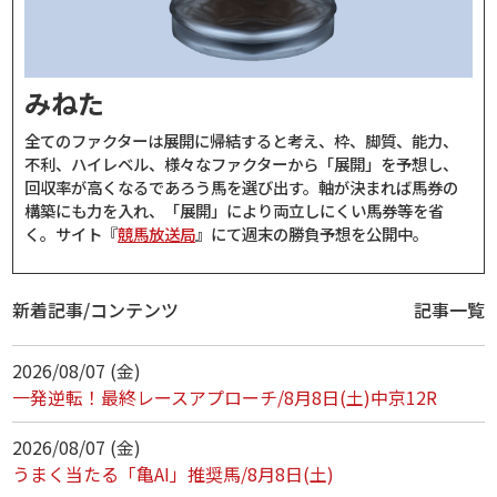
みねた
全てのファクターは展開に帰結すると考え、枠、脚質、能力、
不利、ハイレベル、様々なファクターから「展開」を予想し、
回収率が高くなるであろう馬を選び出す。軸が決まれば馬券の
構築にも力を入れ、「展開」により両立しにくい馬券等を省
く。サイト『
競馬放送局
』にて週末の勝負予想を公開中。
新着記事/コンテンツ
記事一覧
2026/08/07 (金)
一発逆転！最終レースアプローチ/8月8日(土)中京12R
2026/08/07 (金)
うまく当たる「亀AI」推奨馬/8月8日(土)