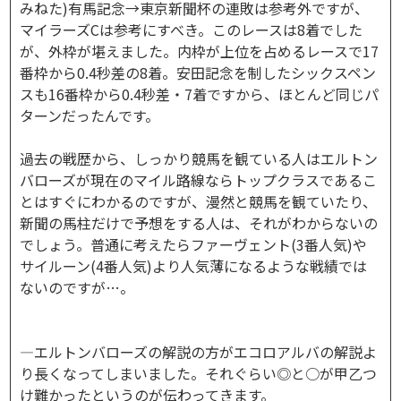
みねた)有馬記念→東京新聞杯の連敗は参考外ですが、
マイラーズCは参考にすべき。このレースは8着でした
が、外枠が堪えました。内枠が上位を占めるレースで17
番枠から0.4秒差の8着。安田記念を制したシックスペン
スも16番枠から0.4秒差・7着ですから、ほとんど同じパ
ターンだったんです。
過去の戦歴から、しっかり競馬を観ている人はエルトン
バローズが現在のマイル路線ならトップクラスであるこ
とはすぐにわかるのですが、漫然と競馬を観ていたり、
新聞の馬柱だけで予想をする人は、それがわからないの
でしょう。普通に考えたらファーヴェント(3番人気)や
サイルーン(4番人気)より人気薄になるような戦績では
ないのですが…。
―エルトンバローズの解説の方がエコロアルバの解説よ
り長くなってしまいました。それぐらい◎と○が甲乙つ
け難かったというのが伝わってきます。