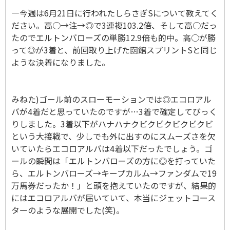
―今週は6月21日に行われたしらさぎSについて教えてく
ださい。高○→注→◎で3連複103.2倍、そして高○だっ
たのでエルトンバローズの単勝12.9倍も的中。高○が勝
って◎が3着と、前回取り上げた函館スプリントSと同じ
ような決着になりました。
みねた)ゴール前のスローモーションでは◎エコロアル
バが4着だと思っていたのですが…3着で確定してびっく
りしました。3着以下がハナハナクビクビクビクビクビ
という大接戦で、少しでも外に出すのにスムーズさを欠
いていたらエコロアルバは4着以下だったでしょう。ゴ
ールの瞬間は「エルトンバローズの方に◎を打っていた
ら、エルトンバローズ→キープカルム→ファンダムで19
万馬券だったか！」と頭を抱えていたのですが、結果的
にはエコロアルバが届いていて、本当にジェットコース
ターのような展開でした(笑)。