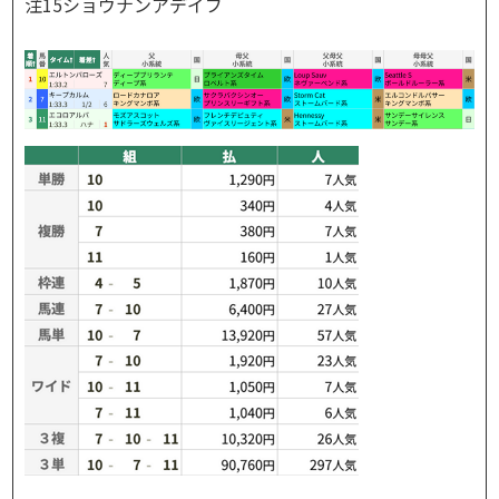
注15ショウナンアデイブ