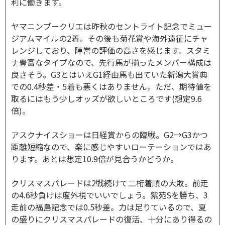
利に働きます。
ヤマニンブークリエは昨秋のセントライト記念でミュー
ジアムマイルの2着。その後も菊花賞や海外遠征にチャ
レンジしており、陣営の評価の高さを感じます。スタミ
ナ豊富なタイプなので、先行馬が揃ったメンバー構成は
良さそう。G3とはいえG1経由馬も出ていた新潟大賞典
での0.4秒差・5着も悪くはありません。ただ、期待値を
取るにはもう少しオッズが欲しいところです(想定9.6
倍)。
アスクナイスショーは日経賞からの臨戦。G2→G3かつ
距離短縮なので、楽に感じやすいローテーションではあ
ります。あとは想定10.9倍が見合うかどうか。
クリスマスパレードは2戦続けて二桁着順の大敗。前走
の4.6秒負けは度外視でいいでしょう。紫苑Sを勝ち、3
走前の福島記念では0.5秒差。力は足りているので、夏
の盛りにクリスマスパレードの復活、十分にあり得るの